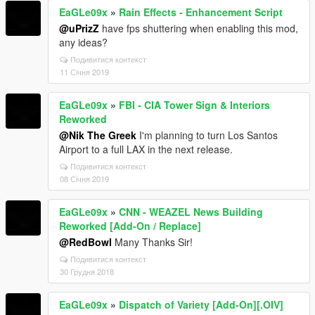
EaGLe09x
»
Rain Effects - Enhancement Script
@uPrizZ
have fps shuttering when enabling this mod,
any ideas?
Подивитися контекст
11 Січня 2019
EaGLe09x
»
FBI - CIA Tower Sign & Interiors
Reworked
@Nik The Greek
I'm planning to turn Los Santos
Airport to a full LAX in the next release.
Подивитися контекст
08 Січня 2019
EaGLe09x
»
CNN - WEAZEL News Building
Reworked [Add-On / Replace]
@RedBowl
Many Thanks Sir!
Подивитися контекст
30 Грудня 2018
EaGLe09x
»
Dispatch of Variety [Add-On][.OIV]