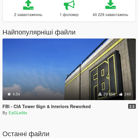
2 завантаженнь
1 фоловер
40 229 завантажень
Найпопулярніші файли
4.54
29 856
240
FBI - CIA Tower Sign & Interiors Reworked
2.5
By
EaGLe09x
Останні файли