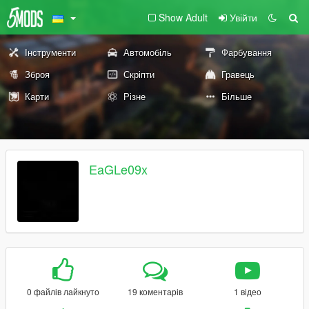
Show Adult
Увійти
Інструменти
Автомобіль
Фарбування
Зброя
Скріпти
Гравець
Карти
Різне
Більше
EaGLe09x
0 файлів лайкнуто
19 коментарів
1 відео