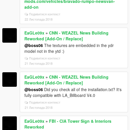
mods.com/vehicles/bravado-rumpo-newsvan-
add-on
Подивитися контекст
22 Листопада 2018
EaGLe09x
»
CNN - WEAZEL News Building
Reworked [Add-On / Replace]
@boss06
The textures are embedded in the ydr
model not in the ytd :)
Подивитися контекст
21 Листопада 2018
EaGLe09x
»
CNN - WEAZEL News Building
Reworked [Add-On / Replace]
@boss06
Did you check all of the installation.txt? It's
fully compatible with LA_Billboard V4.0
Подивитися контекст
21 Листопада 2018
EaGLe09x
»
FBI - CIA Tower Sign & Interiors
Reworked