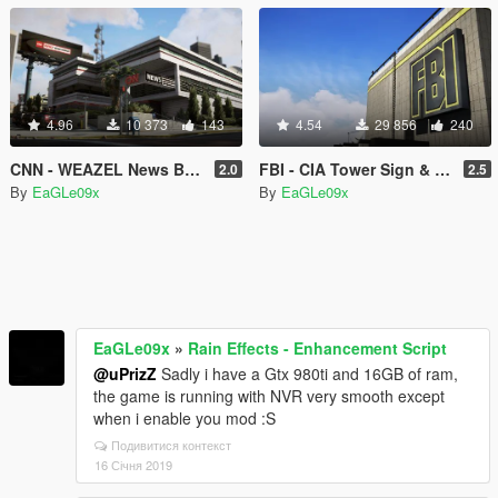
4.96
10 373
143
4.54
29 856
240
CNN - WEAZEL News Building Reworked [Add-On / Replace]
FBI - CIA Tower Sign & Interiors Reworked
2.0
2.5
By
EaGLe09x
By
EaGLe09x
EaGLe09x
»
Rain Effects - Enhancement Script
@uPrizZ
Sadly i have a Gtx 980ti and 16GB of ram,
the game is running with NVR very smooth except
when i enable you mod :S
Подивитися контекст
16 Січня 2019