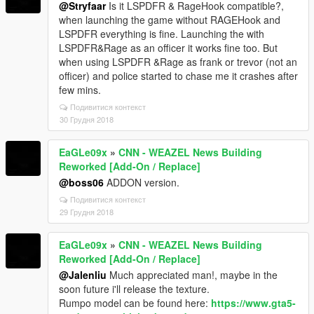
@Stryfaar
Is it LSPDFR & RageHook compatible?,
when launching the game without RAGEHook and
LSPDFR everything is fine. Launching the with
LSPDFR&Rage as an officer it works fine too. But
when using LSPDFR &Rage as frank or trevor (not an
officer) and police started to chase me it crashes after
few mins.
Подивитися контекст
30 Грудня 2018
EaGLe09x
»
CNN - WEAZEL News Building
Reworked [Add-On / Replace]
@boss06
ADDON version.
Подивитися контекст
29 Грудня 2018
EaGLe09x
»
CNN - WEAZEL News Building
Reworked [Add-On / Replace]
@Jalenliu
Much appreciated man!, maybe in the
soon future i'll release the texture.
Rumpo model can be found here:
https://www.gta5-