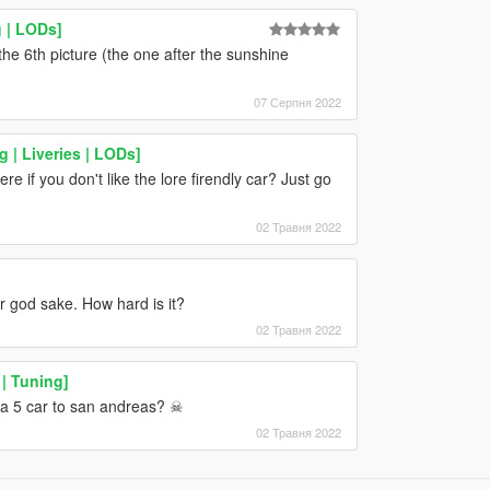
 | LODs]
e 6th picture (the one after the sunshine
07 Серпня 2022
 | Liveries | LODs]
if you don't like the lore firendly car? Just go
02 Травня 2022
 god sake. How hard is it?
02 Травня 2022
| Tuning]
gta 5 car to san andreas? ☠
02 Травня 2022