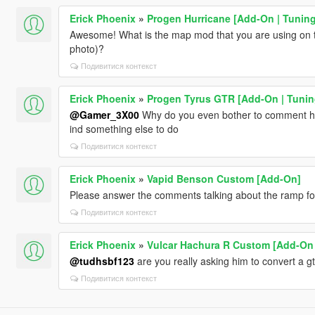
Erick Phoenix
»
Progen Hurricane [Add-On | Tuning
Awesome! What is the map mod that you are using on th
photo)?
Подивитися контекст
Erick Phoenix
»
Progen Tyrus GTR [Add-On | Tuning
@Gamer_3X00
Why do you even bother to comment here 
ind something else to do
Подивитися контекст
Erick Phoenix
»
Vapid Benson Custom [Add-On]
Please answer the comments talking about the ramp for
Подивитися контекст
Erick Phoenix
»
Vulcar Hachura R Custom [Add-On 
@tudhsbf123
are you really asking him to convert a 
Подивитися контекст