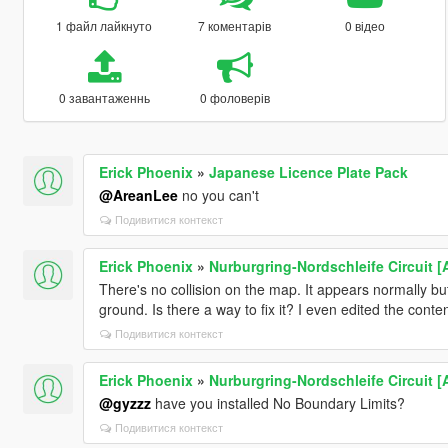
1 файл лайкнуто
7 коментарів
0 відео
0 завантаженнь
0 фоловерів
Erick Phoenix
»
Japanese Licence Plate Pack
@AreanLee
no you can't
Подивитися контекст
Erick Phoenix
»
Nurburgring-Nordschleife Circuit 
There's no collision on the map. It appears normally but 
ground. Is there a way to fix it? I even edited the cont
Подивитися контекст
Erick Phoenix
»
Nurburgring-Nordschleife Circuit 
@gyzzz
have you installed No Boundary Limits?
Подивитися контекст