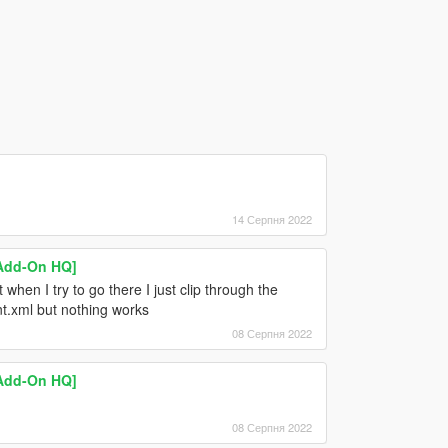
14 Серпня 2022
[Add-On HQ]
when I try to go there I just clip through the
ent.xml but nothing works
08 Серпня 2022
[Add-On HQ]
08 Серпня 2022