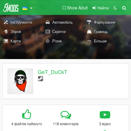
Show Adult
Увійти
Інструменти
Автомобіль
Фарбування
Зброя
Скріпти
Гравець
Карти
Різне
Більше
GeT_DuCkT
4 файлів лайкнуто
118 коментарів
3 відео