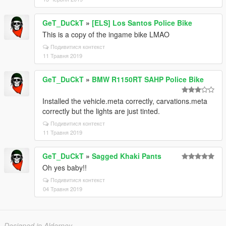
GeT_DuCkT
»
[ELS] Los Santos Police Bike
This is a copy of the ingame bike LMAO
Подивитися контекст
11 Травня 2019
GeT_DuCkT
»
BMW R1150RT SAHP Police Bike
Installed the vehicle.meta correctly, carvations.meta
correctly but the lights are just tinted.
Подивитися контекст
11 Травня 2019
GeT_DuCkT
»
Sagged Khaki Pants
Oh yes baby!!
Подивитися контекст
04 Травня 2019
Designed in Alderney