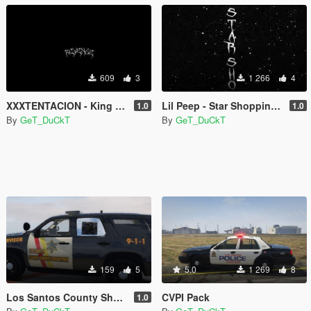
609
3
1 266
4
XXXTENTACION - King (Instrumental) Loading screen
Lil Peep - Star Shopping (Instrumental) Loading Screen
1.0
1.0
By
GeT_DuCkT
By
GeT_DuCkT
159
5
5.0
1 269
8
Los Santos County Sheriff Tahoe (Texture)
CVPI Pack
1.0