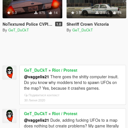
5.0
975
14
3.0
2 145
14
NoTextured Police CVPI [Free To Use]
Sheriff Crown Victoria
1.0
By
GeT_DuCkT
By
GeT_DuCkT
GeT_DuCkT
»
Riot / Protest
@vaggelis21
There goes the shitty computer insult.
Do you know why modders tend to spawn UFOs on
the map? Yes, because it crashes games.
Подивитися контекст
30 Липня 2020
GeT_DuCkT
»
Riot / Protest
@vaggelis21
Dude, adding fucking UFOs to a map
does nothing but create problems? My game literally