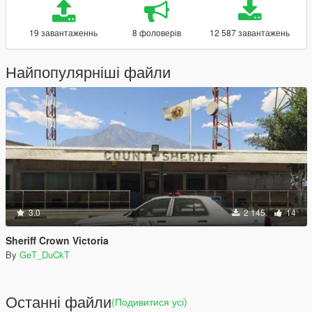
19 завантаженнь
8 фоловерів
12 587 завантажень
Найпопулярніші файли
3.0
2 145
14
Sheriff Crown Victoria
By
GeT_DuCkT
Останні файли
(Подивитися усі)