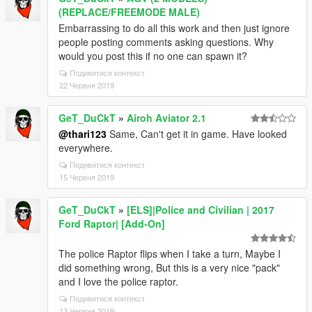
(REPLACE/FREEMODE MALE)
Embarrassing to do all this work and then just ignore
people posting comments asking questions. Why
would you post this if no one can spawn it?
Подивитися контекст
22 Червня 2019
GeT_DuCkT
»
Airoh Aviator 2.1
@thari123
Same, Can't get it in game. Have looked
everywhere.
Подивитися контекст
15 Червня 2019
GeT_DuCkT
»
[ELS]|Police and Civilian | 2017
Ford Raptor| [Add-On]
The police Raptor flips when I take a turn, Maybe I
did something wrong, But this is a very nice "pack"
and I love the police raptor.
Подивитися контекст
13 Червня 2019