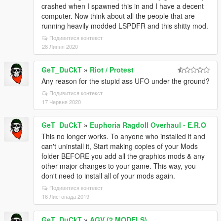
crashed when I spawned this in and I have a decent
computer. Now think about all the people that are
running heavily modded LSPDFR and this shitty mod.
Подивитися контекст
28 Липня 2020
GeT_DuCkT
»
Riot / Protest
Any reason for the stupid ass UFO under the ground?
Подивитися контекст
17 Червня 2020
GeT_DuCkT
»
Euphoria Ragdoll Overhaul - E.R.O
This no longer works. To anyone who installed it and
can't uninstall it, Start making copies of your Mods
folder BEFORE you add all the graphics mods & any
other major changes to your game. This way, you
don't need to install all of your mods again.
Подивитися контекст
16 Листопада 2019
GeT_DuCkT
»
AGV (2 MODELS)