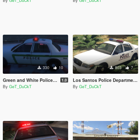
By
GeT_DuCkT
By
GeT_DuCkT
330
10
803
7
Green and White Police CVPI
Los Santos Police Department CVPI
1.0
By
GeT_DuCkT
By
GeT_DuCkT