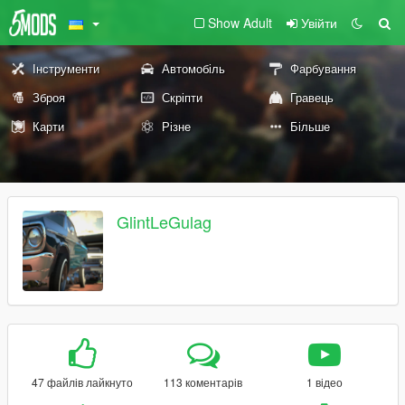
Show Adult
Увійти
Інструменти
Автомобіль
Фарбування
Зброя
Скріпти
Гравець
Карти
Різне
Більше
GlintLeGulag
47 файлів лайкнуто
113 коментарів
1 відео