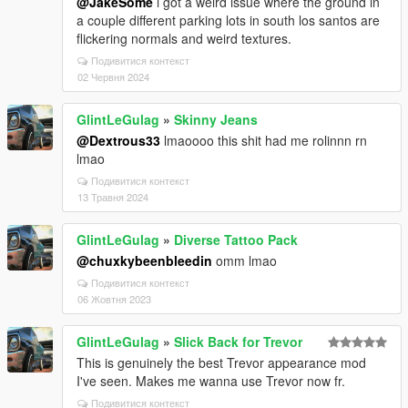
@JakeSome
i got a weird issue where the ground in
a couple different parking lots in south los santos are
flickering normals and weird textures.
Подивитися контекст
02 Червня 2024
GlintLeGulag
»
Skinny Jeans
@Dextrous33
lmaoooo this shit had me rolinnn rn
lmao
Подивитися контекст
13 Травня 2024
GlintLeGulag
»
Diverse Tattoo Pack
@chuxkybeenbleedin
omm lmao
Подивитися контекст
06 Жовтня 2023
GlintLeGulag
»
Slick Back for Trevor
This is genuinely the best Trevor appearance mod
I've seen. Makes me wanna use Trevor now fr.
Подивитися контекст