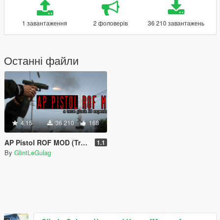
1 завантаження
2 фоловерів
36 210 завантажень
Останні файли
4.15
36 210
168
AP Pistol ROF MOD (True Glock 18 Experience)
1.1
By
GlintLeGulag