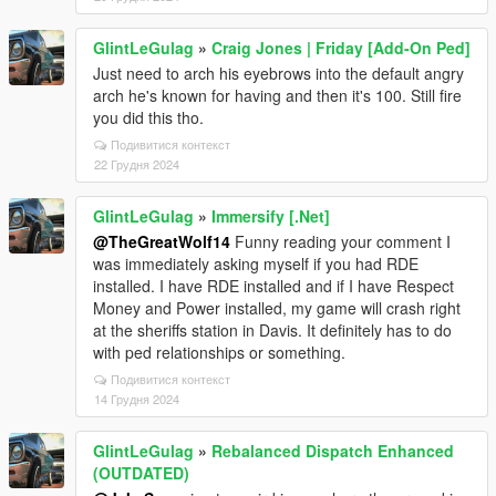
GlintLeGulag
»
Craig Jones | Friday [Add-On Ped]
Just need to arch his eyebrows into the default angry
arch he's known for having and then it's 100. Still fire
you did this tho.
Подивитися контекст
22 Грудня 2024
GlintLeGulag
»
Immersify [.Net]
@TheGreatWolf14
Funny reading your comment I
was immediately asking myself if you had RDE
installed. I have RDE installed and if I have Respect
Money and Power installed, my game will crash right
at the sheriffs station in Davis. It definitely has to do
with ped relationships or something.
Подивитися контекст
14 Грудня 2024
GlintLeGulag
»
Rebalanced Dispatch Enhanced
(OUTDATED)