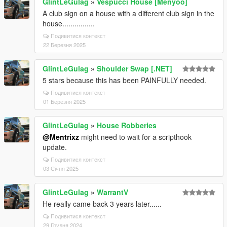
GlintLeGulag
»
Vespucci House [Menyoo]
A club sign on a house with a different club sign in the
house................
Подивитися контекст
22 Березня 2025
GlintLeGulag
»
Shoulder Swap [.NET]
5 stars because this has been PAINFULLY needed.
Подивитися контекст
01 Березня 2025
GlintLeGulag
»
House Robberies
@Mentrixz
might need to wait for a scripthook
update.
Подивитися контекст
03 Січня 2025
GlintLeGulag
»
WarrantV
He really came back 3 years later......
Подивитися контекст
29 Грудня 2024