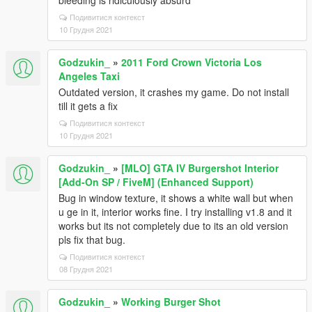
bleeding is ridiculously absurd
Подивитися контекст
10 Грудня 2021
Godzukin_
»
2011 Ford Crown Victoria Los
Angeles Taxi
Outdated version, it crashes my game. Do not install
till it gets a fix
Подивитися контекст
10 Грудня 2021
Godzukin_
»
[MLO] GTA IV Burgershot Interior
[Add-On SP / FiveM] (Enhanced Support)
Bug in window texture, it shows a white wall but when
u ge in it, interior works fine. I try installing v1.8 and it
works but its not completely due to its an old version
pls fix that bug.
Подивитися контекст
08 Грудня 2021
Godzukin_
»
Working Burger Shot