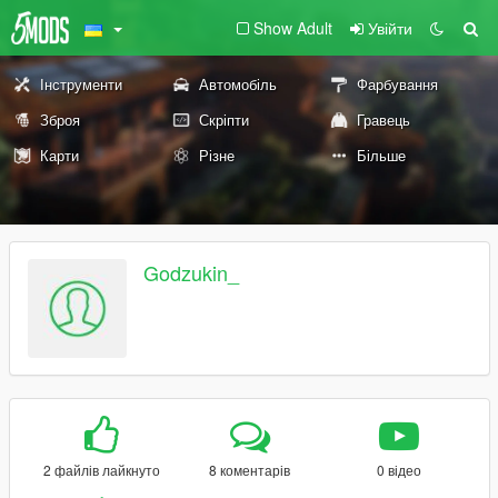
Show Adult
Увійти
Інструменти
Автомобіль
Фарбування
Зброя
Скріпти
Гравець
Карти
Різне
Більше
Godzukin_
2 файлів лайкнуто
8 коментарів
0 відео