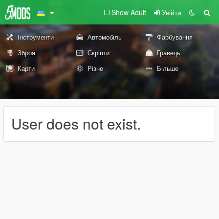
Show Adult
Увійти
Інструменти
Автомобіль
Фарбування
Зброя
Скріпти
Гравець
Карти
Різне
Більше
User does not exist.