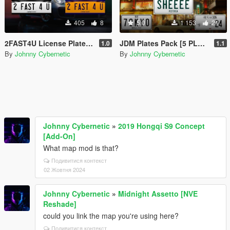
405
8
5.0
1 153
21
2FAST4U License Plates [2 PLATES]
JDM Plates Pack [5 PLATES]
1.0
1.1
By
Johnny Cybernetic
By
Johnny Cybernetic
Johnny Cybernetic
»
2019 Hongqi S9 Concept
[Add-On]
What map mod is that?
Подивитися контекст
02 Жовтня 2024
Johnny Cybernetic
»
Midnight Assetto [NVE
Reshade]
could you link the map you're using here?
Подивитися контекст