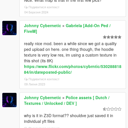
Nice. What map is that in the first few pics?
Подивитися контекст
04 Березня 2024
Johnny Cybernetic
»
Gabriela [Add-On Ped /
FiveM]
really nice mod. been a while since we got a quality
ped upload on here. one thing though, the hoodie
texture is very low res, im using a custom texture in
this shot (its 8K)
https://www.flickr.com/photos/cybrntic/530288818
84/in/dateposted-public/
Подивитися контекст
09 Липня 2023
Johnny Cybernetic
»
Police assets [ Dutch /
Textures / Unlocked / DEV ]
why is it in Z3D format?? shouldve just saved it in
individual yft files