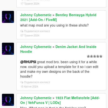
17 Травня 2024
Johnny Cybernetic
»
Bentley Bentayga Hybrid
2021 [Add-On / FiveM]
what map mod are you using in these shots?
Подивитися контекст
07 Травня 2024
Johnny Cybernetic
»
Denim Jacket And Inside
Hoodie
@RHUPSI
great mod bro. been using it for a while
now. could you upload a template for it so i can edit
and make my own designs on the back of the
hoodie?
Подивитися контекст
15 Квітня 2024
Johnny Cybernetic
»
1923 Fiat Mefistofele [Add-
On | VehFuncs V | LODs]