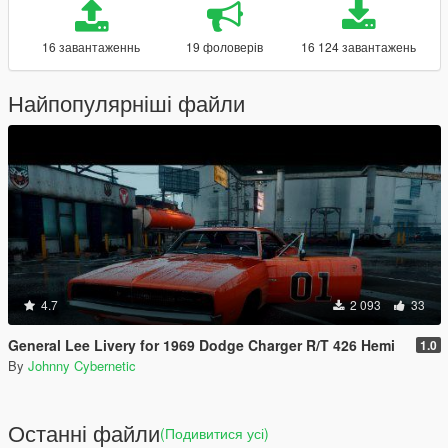
16 завантаженнь
19 фоловерів
16 124 завантажень
Найпопулярніші файли
4.7
2 093
33
General Lee Livery for 1969 Dodge Charger R/T 426 Hemi
1.0
By
Johnny Cybernetic
Останні файли
(Подивитися усі)