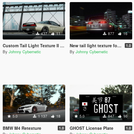
437
11
877
16
Custom Tail Light Texture II for y97y's NSX-R (NA1)
New tail light texture for Vsoreny's Supra MKIV
1.0
By
Johnny Cybernetic
By
Johnny Cybernetic
5.0
1 137
18
5.0
847
16
BMW M4 Retexture
GHOST License Plate
1.0
1.0