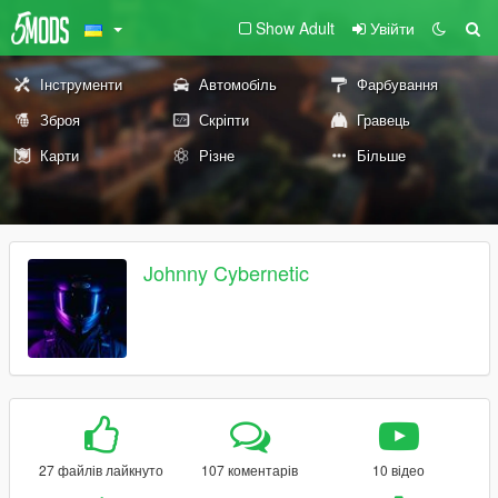
Show Adult
Увійти
Інструменти
Автомобіль
Фарбування
Зброя
Скріпти
Гравець
Карти
Різне
Більше
Johnny Cybernetic
27 файлів лайкнуто
107 коментарів
10 відео