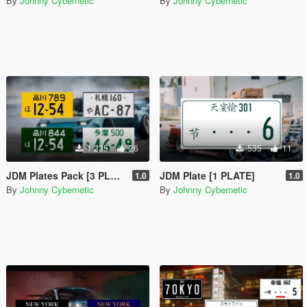
By
Johnny Cybernetic
By
Johnny Cybernetic
1 235
26
535
11
JDM Plates Pack [3 PLATES + 1 Assetto Corsa Plate]
JDM Plate [1 PLATE]
1.0
1.0
By
Johnny Cybernetic
By
Johnny Cybernetic