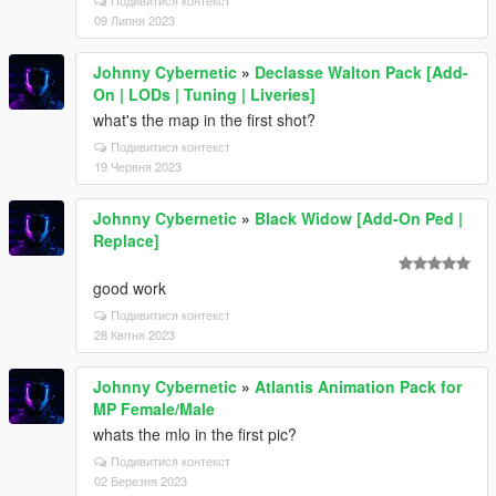
Подивитися контекст
09 Липня 2023
Johnny Cybernetic
»
Declasse Walton Pack [Add-
On | LODs | Tuning | Liveries]
what's the map in the first shot?
Подивитися контекст
19 Червня 2023
Johnny Cybernetic
»
Black Widow [Add-On Ped |
Replace]
good work
Подивитися контекст
28 Квітня 2023
Johnny Cybernetic
»
Atlantis Animation Pack for
MP Female/Male
whats the mlo in the first pic?
Подивитися контекст
02 Березня 2023