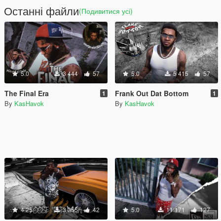
Останні файли
(Подивитися усі)
5.0
3 444
57
5.0
5 415
57
The Final Era
Frank Out Dat Bottom
1
1
By
KasHavok
By
KasHavok
4.25
3 355
42
5.0
11 171
127