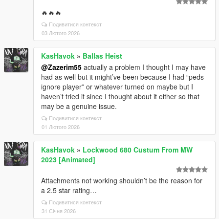
🔥🔥🔥
Подивитися контекст
03 Лютого 2026
KasHavok
»
Ballas Heist
@Zazerim55
actually a problem I thought I may have
had as well but it might’ve been because I had “peds
ignore player” or whatever turned on maybe but I
haven’t tried it since I thought about it either so that
may be a genuine issue.
Подивитися контекст
01 Лютого 2026
KasHavok
»
Lockwood 680 Custum From MW
2023 [Animated]
Attachments not working shouldn’t be the reason for
a 2.5 star rating…
Подивитися контекст
31 Січня 2026