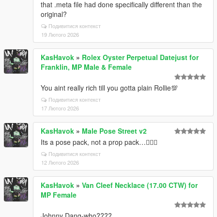
that .meta file had done specifically different than the
original?
Подивитися контекст
19 Лютого 2026
KasHavok
»
Rolex Oyster Perpetual Datejust for
Franklin, MP Male & Female
You aint really rich till you gotta plain Rollie💯
Подивитися контекст
17 Лютого 2026
KasHavok
»
Male Pose Street v2
Its a pose pack, not a prop pack…🤦🏿‍♂️
Подивитися контекст
12 Лютого 2026
KasHavok
»
Van Cleef Necklace (17.00 CTW) for
MP Female
Johnny Dang-who????