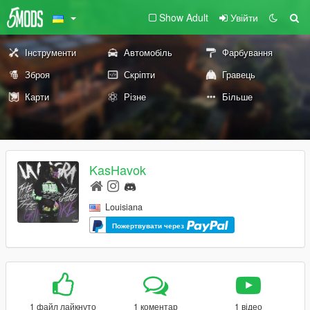
Show Adult
Увійти
Інструменти
Автомобіль
Фарбування
Зброя
Скріпти
Гравець
Карти
Різне
Більше
KasHavok
Louisiana
Пожертвувати через
1 файл лайкнуто
1 коментар
1 відео