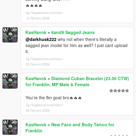
🔥🔥🔥🔥
Подивитися контекст
12 Лютого 2026
KasHavok
»
8and9 Sagged Jeans
@darkhusk222
why not when there's literally a
sagged jean model for him as well? I just cant upload
it.
Подивитися контекст
03 Лютого 2026
KasHavok
»
Diamond Cuban Bracelet (23.00 CTW)
for Franklin, MP Male & Female
You’re the fkn goat bro🔥🔥🔥
Подивитися контекст
03 Лютого 2026
KasHavok
»
New Face and Body Tattoo for
Franklin