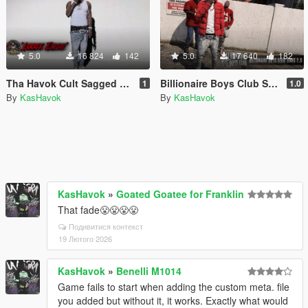
5.0
16 824
142
5.0
17 640
182
Tha Havok Cult Sagged Jeans 'LOOSE ENDS'
Billionaire Boys Club Sagged Jeans 3 SP/MP
1
1.0
By
KasHavok
By
KasHavok
KasHavok
»
Goated Goatee for Franklin
That fade😤😤😤😤
Подивитися контекст
19 Лютого 2026
KasHavok
»
Benelli M1014
Game fails to start when adding the custom meta. file
you added but without it, it works. Exactly what would