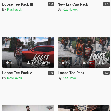
Loose Tee Pack III
New Era Cap Pack
1.0
1.0
By
KasHavok
By
KasHavok
5.0
4 505
55
5.0
6 679
69
Loose Tee Pack 2
Loose Tee Pack
1.0
1.0
By
KasHavok
By
KasHavok