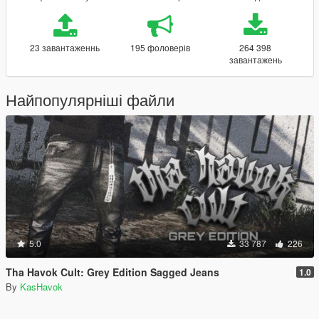
23 завантаженнь
195 фоловерів
264 398
завантажень
Найпопулярніші файли
5.0
33 787
226
Tha Havok Cult: Grey Edition Sagged Jeans
1.0
By
KasHavok