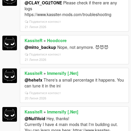
@CLAY_OG2TONE
Please check if there are any
logs
https://www.kassiter-mods.com/troubleshooting
Подивитися контекст
21 Липня 2026
KassiteR
»
Hoodcore
@mitto_backup
Nope, not anymore. 😈😈😈
Подивитися контекст
21 Липня 2026
KassiteR
»
Immersify [.Net]
@hehefx
There's a small percentage it happens. You
can tune it in the ini
Подивитися контекст
20 Липня 2026
KassiteR
»
Immersify [.Net]
@NullVoid
Hey, thanks!
Currently I have 4 main mods that I'm building out.
You can learn more here: https://www.kassiter-