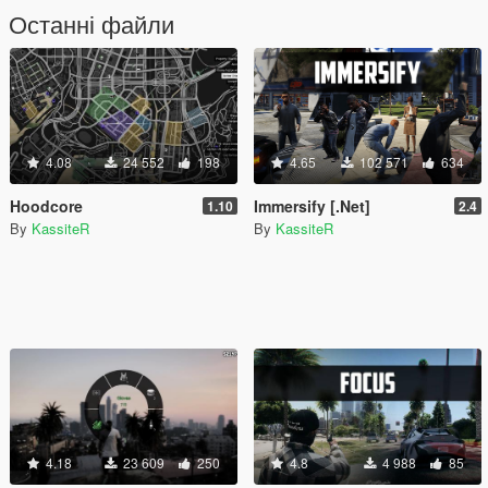
Останні файли
4.08
24 552
198
4.65
102 571
634
Hoodcore
Immersify [.Net]
1.10
2.4
By
KassiteR
By
KassiteR
4.18
23 609
250
4.8
4 988
85