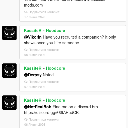
mods.com
Подивитися контекст
17 Липня 2026
KassiteR
»
Hoodcore
@Vikorin
Have you recruited a companion? It only
shows once you hire someone
Подивитися контекст
08 Липня 2026
KassiteR
»
Hoodcore
@Derpsy
Noted
Подивитися контекст
07 Липня 2026
KassiteR
»
Hoodcore
@NotRealBob
Find me on a discord bro
https://discord.gg/669AHudCBJ
Подивитися контекст
06 Липня 2026