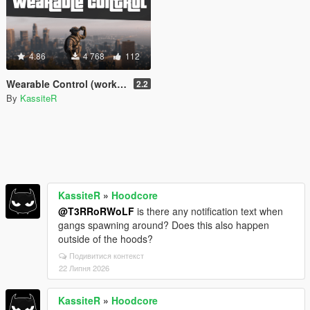
4.86
4 768
112
Wearable Control (working night/thermal vision & more) [.Net]
2.2
By
KassiteR
KassiteR
»
Hoodcore
@T3RRoRWoLF
is there any notification text when
gangs spawning around? Does this also happen
outside of the hoods?
Подивитися контекст
22 Липня 2026
KassiteR
»
Hoodcore