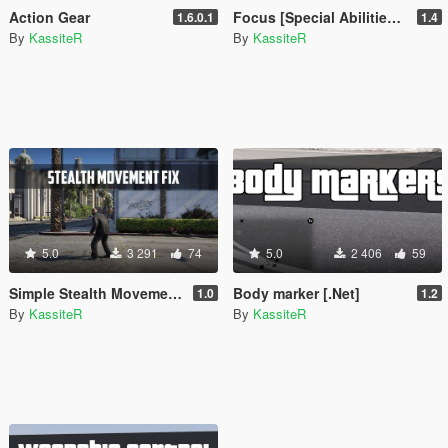
Action Gear
Focus [Special Abilities+]
1.6.0.1
1.4
By
KassiteR
By
KassiteR
5.0
3 291
74
5.0
2 406
59
Simple Stealth Movement Fix
Body marker [.Net]
1.0
1.2
By
KassiteR
By
KassiteR