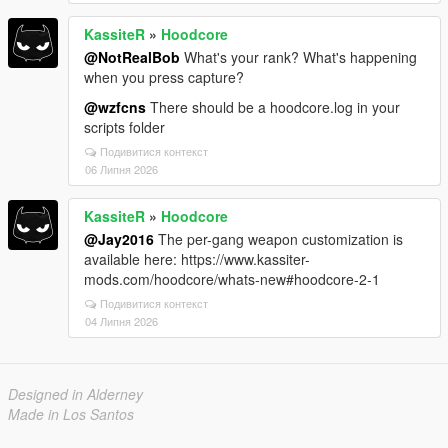
KassiteR
»
Hoodcore
@NotRealBob
What's your rank? What's happening
when you press capture?
@wzfcns
There should be a hoodcore.log in your
scripts folder
Подивитися контекст
06 Липня 2026
KassiteR
»
Hoodcore
@Jay2016
The per-gang weapon customization is
available here: https://www.kassiter-
mods.com/hoodcore/whats-new#hoodcore-2-1
Подивитися контекст
04 Липня 2026
Designed in Alderney
Made in Los Santos