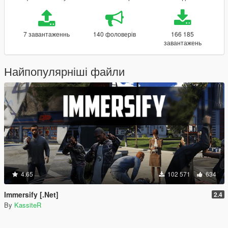
7 завантаженнь
140 фоловерів
166 185
завантажень
Найпопулярніші файли
4.65
102 571
634
Immersify [.Net]
2.4
By
KassiteR