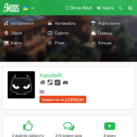
Show Adult
Увійти
Інструменти
Автомобіль
Фарбування
Зброя
Скріпти
Гравець
Карти
Різне
Більше
KassiteR
Support me on
4 файлів лайкнуто
316 коментарів
8 відео