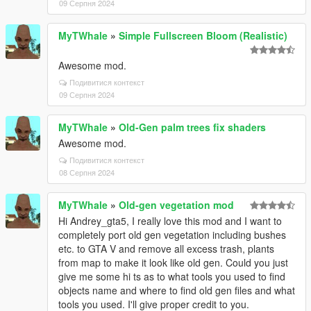
09 Серпня 2024
MyTWhale
»
Simple Fullscreen Bloom (Realistic)
Awesome mod.
Подивитися контекст
09 Серпня 2024
MyTWhale
»
Old-Gen palm trees fix shaders
Awesome mod.
Подивитися контекст
08 Серпня 2024
MyTWhale
»
Old-gen vegetation mod
Hi Andrey_gta5, I really love this mod and I want to
completely port old gen vegetation including bushes
etc. to GTA V and remove all excess trash, plants
from map to make it look like old gen. Could you just
give me some hi ts as to what tools you used to find
objects name and where to find old gen files and what
tools you used. I'll give proper credit to you.