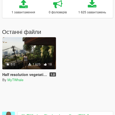
1 завантаження
0 фоловерів
1 625 завантажень
Останні файли
5.0
1 625
18
Half resolution vegetation textures
1.0
By
MyTWhale