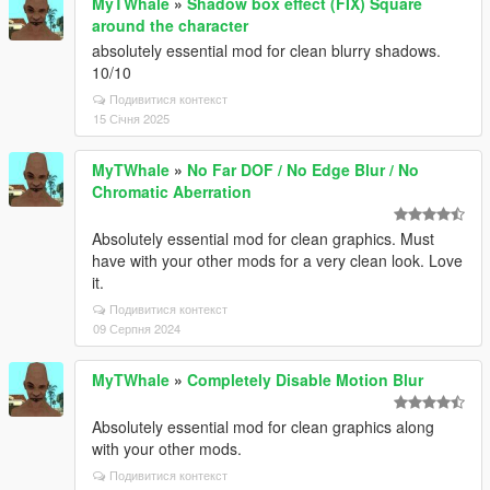
MyTWhale
»
Shadow box effect (FIX) Square
around the character
absolutely essential mod for clean blurry shadows.
10/10
Подивитися контекст
15 Січня 2025
MyTWhale
»
No Far DOF / No Edge Blur / No
Chromatic Aberration
Absolutely essential mod for clean graphics. Must
have with your other mods for a very clean look. Love
it.
Подивитися контекст
09 Серпня 2024
MyTWhale
»
Completely Disable Motion Blur
Absolutely essential mod for clean graphics along
with your other mods.
Подивитися контекст