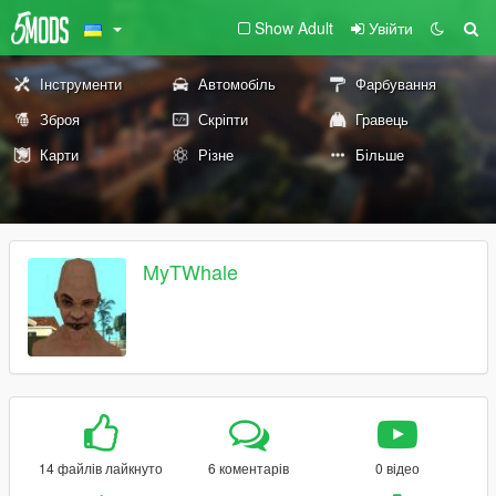
Show Adult
Увійти
Інструменти
Автомобіль
Фарбування
Зброя
Скріпти
Гравець
Карти
Різне
Більше
MyTWhale
14 файлів лайкнуто
6 коментарів
0 відео