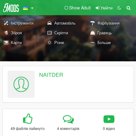
Show Adult
Увійти
Інструменти
Автомобіль
Фарбування
Зброя
Скріпти
Гравець
Карти
Різне
Більше
NAITDER
49 файлів лайкнуто
4 коментарів
0 відео