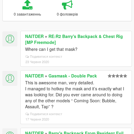
0 завантаженнь
0 фоловерів
NAITDER
»
RE:R2 Barry's Backpack & Chest Rig
[MP Freemode]
Where can I get that mask?
Подивитися контекст
23 Червня 2020
NAITDER
»
Gasmask - Double Pack
This is awesome man, very detailed.
I managed to hotkey the mask and it’s exactly what I
was looking for. Did you ever came around to doing
any of the other models “ Coming Soon: Bubble,
Assault, Tap” ?
Подивитися контекст
17 Червня 2020
NAITDER
»
Barry's Backpack From Resident Evil