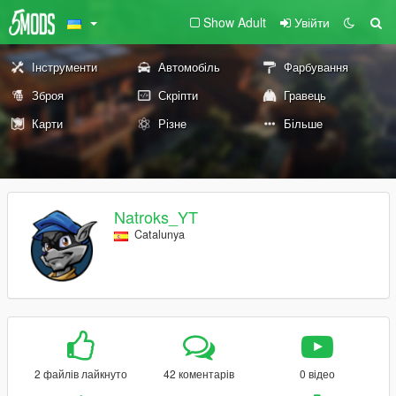
Show Adult
Увійти
Інструменти
Автомобіль
Фарбування
Зброя
Скріпти
Гравець
Карти
Різне
Більше
Natroks_YT
Catalunya
2 файлів лайкнуто
42 коментарів
0 відео