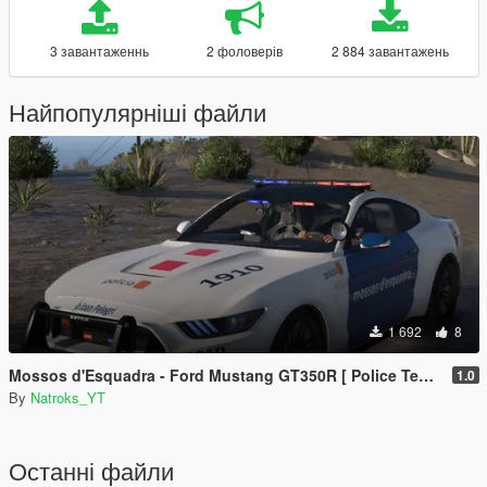
3 завантаженнь
2 фоловерів
2 884 завантажень
Найпопулярніші файли
1 692
8
Mossos d'Esquadra - Ford Mustang GT350R [ Police Template ]
1.0
By
Natroks_YT
Останні файли