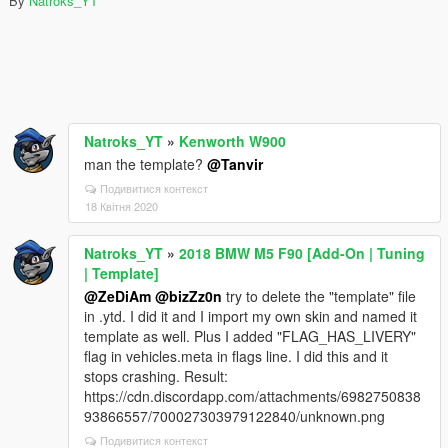
By
Natroks_YT
Natroks_YT
»
Kenworth W900
man the template?
@Tanvir
Подивитися контекст
18 Квітня 2020
Natroks_YT
»
2018 BMW M5 F90 [Add-On | Tuning
| Template]
@ZeDiAm
@bizZz0n
try to delete the "template" file
in .ytd. I did it and I import my own skin and named it
template as well. Plus I added "FLAG_HAS_LIVERY"
flag in vehicles.meta in flags line. I did this and it
stops crashing. Result:
https://cdn.discordapp.com/attachments/6982750838
93866557/700027303979122840/unknown.png
Подивитися контекст