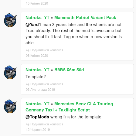
15 Квітня 2020
Natroks_YT
»
Mammoth Patriot Variant Pack
@Yard1
man 3 years later and the wheels are not
fixed already. The rest of the mod is awesome but
you shoul fix it fast. Tag me when a new version is
able.
Подивитися контекст
08 Квітня 2020
Natroks_YT
»
BMW-X6m 50d
Template?
Подивитися контекст
03 Листопада 2019
Natroks_YT
»
Mercedes Benz CLA Touring
Germany Taxi + Taxilight Script
@TopMods
wrong link for the template!
Подивитися контекст
12 Червня 2019