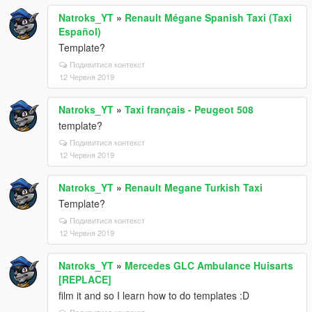
Natroks_YT
»
Renault Mégane Spanish Taxi (Taxi
Español)
Template?
Подивитися контекст
12 Червня 2019
Natroks_YT
»
Taxi français - Peugeot 508
template?
Подивитися контекст
12 Червня 2019
Natroks_YT
»
Renault Megane Turkish Taxi
Template?
Подивитися контекст
12 Червня 2019
Natroks_YT
»
Mercedes GLC Ambulance Huisarts
[REPLACE]
film it and so I learn how to do templates :D