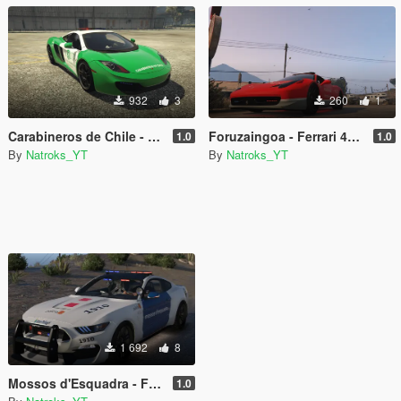
932
3
260
1
Carabineros de Chile - McLaren MP4 [ Police Template ]
Foruzaingoa - Ferrari 458 Italia [ Police Template ]
1.0
1.0
By
Natroks_YT
By
Natroks_YT
1 692
8
Mossos d'Esquadra - Ford Mustang GT350R [ Police Template ]
1.0