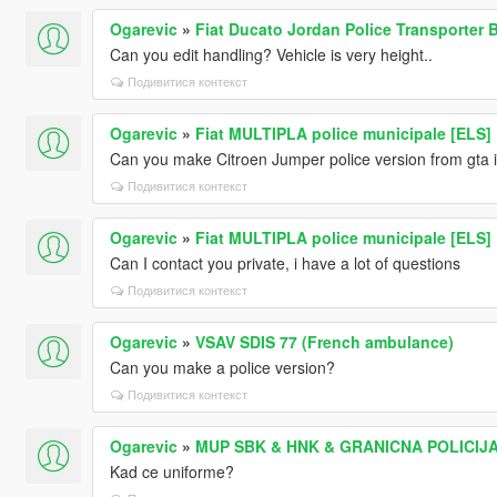
Ogarevic
»
Fiat Ducato Jordan Police Transporter 
Can you edit handling? Vehicle is very height..
Подивитися контекст
Ogarevic
»
Fiat MULTIPLA police municipale [ELS]
Can you make Citroen Jumper police version from gta i
Подивитися контекст
Ogarevic
»
Fiat MULTIPLA police municipale [ELS]
Can I contact you private, i have a lot of questions
Подивитися контекст
Ogarevic
»
VSAV SDIS 77 (French ambulance)
Can you make a police version?
Подивитися контекст
Ogarevic
»
MUP SBK & HNK & GRANICNA POLICIJA B
Kad ce uniforme?