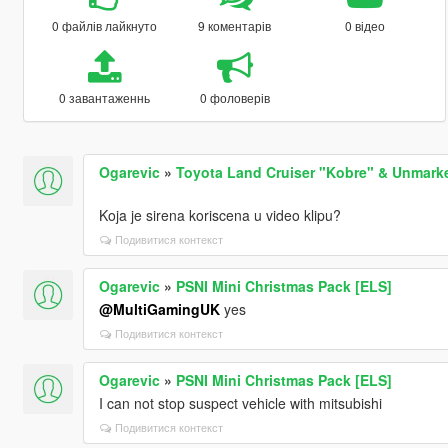
0 файлів лайкнуто
9 коментарів
0 відео
0 завантаженнь
0 фоловерів
Ogarevic
»
Toyota Land Cruiser "Kobre" & Unmarked
Koja je sirena koriscena u video klipu?
Подивитися контекст
Ogarevic
»
PSNI Mini Christmas Pack [ELS]
@MultiGamingUK
yes
Подивитися контекст
Ogarevic
»
PSNI Mini Christmas Pack [ELS]
I can not stop suspect vehicle with mitsubishi
Подивитися контекст