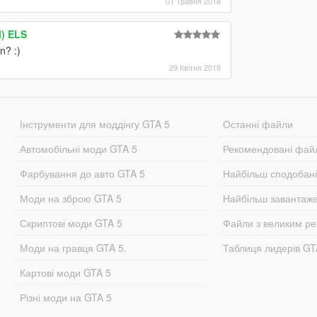
01 Травня 2018
l) ELS
n? :)
29 Квітня 2018
Інструменти для моддінгу GTA 5
Останні файли
Автомобільні моди GTA 5
Рекомендовані фай
Фарбування до авто GTA 5
Найбільш сподобан
Моди на зброю GTA 5
Найбільш завантаж
Скриптові моди GTA 5
Файли з великим р
Моди на гравця GTA 5.
Таблиця лидерів G
Картові моди GTA 5
Різні моди на GTA 5