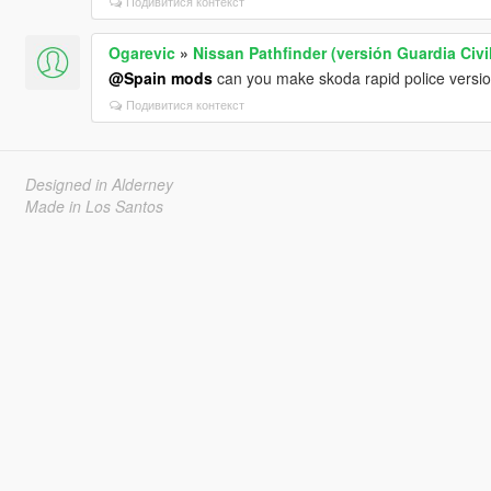
Подивитися контекст
Ogarevic
»
Nissan Pathfinder (versión Guardia Civi
@Spain mods
can you make skoda rapid police versio
Подивитися контекст
Designed in Alderney
Made in Los Santos