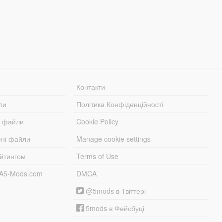
Контакти
ли
Політика Конфіденційності
і файли
Cookie Policy
ені файли
Manage cookie settings
ейтингом
Terms of Use
TA5-Mods.com
DMCA
@5mods в Твіттері
5mods в Фейсбуці