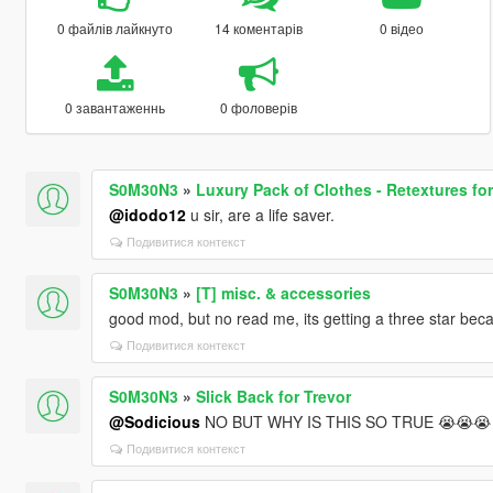
0 файлів лайкнуто
14 коментарів
0 відео
0 завантаженнь
0 фоловерів
S0M30N3
»
Luxury Pack of Clothes - Retextures for
@idodo12
u sir, are a life saver.
Подивитися контекст
S0M30N3
»
[T] misc. & accessories
good mod, but no read me, its getting a three star bec
Подивитися контекст
S0M30N3
»
Slick Back for Trevor
@Sodicious
NO BUT WHY IS THIS SO TRUE 😭😭😭 an
Подивитися контекст