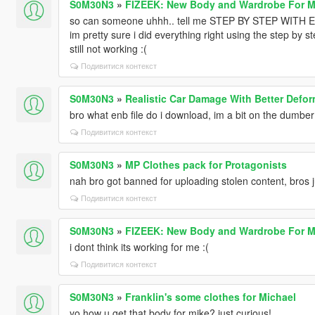
S0M30N3
»
FIZEEK: New Body and Wardrobe For M
so can someone uhhh.. tell me STEP BY STEP WITH 
im pretty sure i did everything right using the step by st
still not working :(
Подивитися контекст
S0M30N3
»
Realistic Car Damage With Better Defor
bro what enb file do i download, im a bit on the dumbe
Подивитися контекст
S0M30N3
»
MP Clothes pack for Protagonists
nah bro got banned for uploading stolen content, bros j
Подивитися контекст
S0M30N3
»
FIZEEK: New Body and Wardrobe For M
i dont think its working for me :(
Подивитися контекст
S0M30N3
»
Franklin's some clothes for Michael
yo how u get that body for mike? just curious!