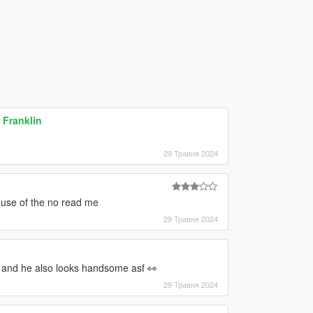
 Franklin
29 Травня 2024
ause of the no read me
29 Травня 2024
d he also looks handsome asf 👀
29 Травня 2024