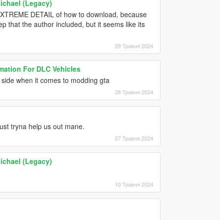
ichael (Legacy)
EXTREME DETAIL of how to download, because
ep that the author included, but it seems like its
29 Травня 2024
mation For DLC Vehicles
r side when it comes to modding gta
28 Травня 2024
ust tryna help us out mane.
27 Травня 2024
ichael (Legacy)
10 Травня 2024