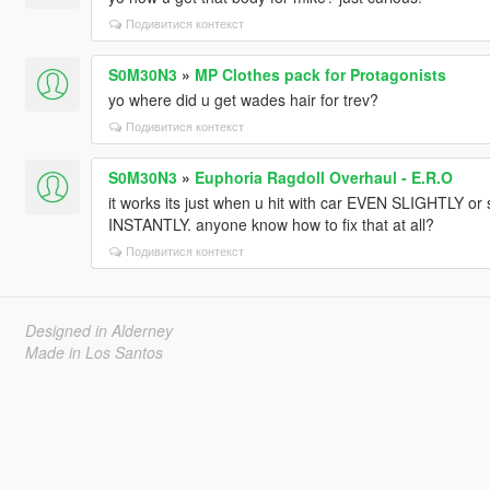
Подивитися контекст
S0M30N3
»
MP Clothes pack for Protagonists
yo where did u get wades hair for trev?
Подивитися контекст
S0M30N3
»
Euphoria Ragdoll Overhaul - E.R.O
it works its just when u hit with car EVEN SLIGHTLY or
INSTANTLY. anyone know how to fix that at all?
Подивитися контекст
Designed in Alderney
Made in Los Santos