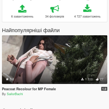
6 завантаженнь
34 фоловерів
4 727 завантажень
Найпопулярніші файли
5.0
1 310
27
Peacoat Recolour for MP Female
1.0
By
SailorBachi