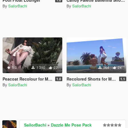
By
SailorBachi
By
SailorBachi
5.0
1 310
27
964
24
Peacoat Recolour for MP Female
Recolored Shorts for MP Female
1.0
1.1
By
SailorBachi
By
SailorBachi
SailorBachi
»
Dazzle Me Pose Pack