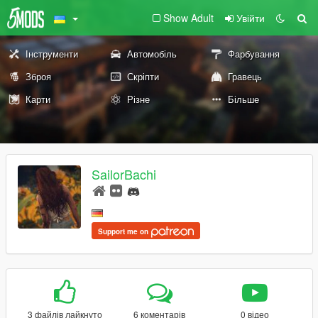
Show Adult
Увійти
Інструменти
Автомобіль
Фарбування
Зброя
Скріпти
Гравець
Карти
Різне
Більше
SailorBachi
Support me on
3 файлів лайкнуто
6 коментарів
0 відео