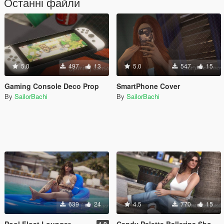
Останні файли
5.0
497
13
5.0
547
15
Gaming Console Deco Prop
SmartPhone Cover
By
SailorBachi
By
SailorBachi
639
24
4.5
770
15
Pool Float Lounger
Candy Palette Ballerina Shoes (retexture) for MP Female
1.0