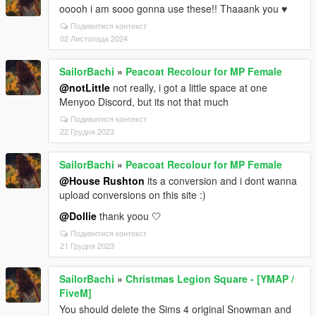
ooooh i am sooo gonna use these!! Thaaank you ♥
Подивитися контекст
02 Листопада 2024
SailorBachi
»
Peacoat Recolour for MP Female
@notLittle
not really, i got a little space at one
Menyoo Discord, but its not that much
Подивитися контекст
22 Грудня 2023
SailorBachi
»
Peacoat Recolour for MP Female
@House Rushton
its a conversion and i dont wanna
upload conversions on this site :)
@Dollie
thank yoou 🤍
Подивитися контекст
21 Грудня 2023
SailorBachi
»
Christmas Legion Square - [YMAP /
FiveM]
You should delete the Sims 4 original Snowman and