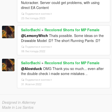
Nutcracker. Server could get problems, with using
direct EA Content
Подивитися контекст
23 Листопада 2023
SailorBachi
»
Recolored Shorts for MP Female
@LemonyWitch
Thats possible. Some ideas on the
Drawable Model :D? The short Running Pants :D?
Подивитися контекст
08 Листопада 2022
SailorBachi
»
Recolored Shorts for MP Female
@Alostduck
OMG Thank you so much... even after
the double check i made some mistakes ..
Подивитися контекст
31 Жовтня 2022
Designed in Alderney
Made in Los Santos