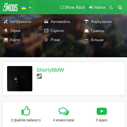
Show Adult
Увійти
Інструменти
Автомобіль
Фарбування
Зброя
Скріпти
Гравець
Карти
Різне
Більше
ShortyBMW
2 файлів лайкнуто
4 коментарів
0 відео