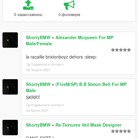
0 завантаженнь
0 фоловерів
ShortyBMW
»
Alexander Mcqueen For MP
Male/Female
la racaille brixtonboyz dehors :sleep:
Подивитися контекст
08 Червня 2021
ShortyBMW
»
(FiveM/SP) B.B Simon Belt For MP
Male
SKRRT
Подивитися контекст
04 Квітня 2021
ShortyBMW
»
Re-Textures Veil Mask Designer