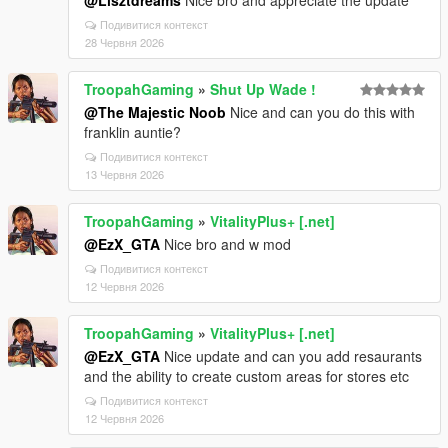
@Lisztdreams
Nice bro and appreciate the update
Подивитися контекст
28 Червня 2026
TroopahGaming
»
Shut Up Wade !
@The Majestic Noob
Nice and can you do this with
franklin auntie?
Подивитися контекст
13 Червня 2026
TroopahGaming
»
VitalityPlus+ [.net]
@EzX_GTA
Nice bro and w mod
Подивитися контекст
12 Червня 2026
TroopahGaming
»
VitalityPlus+ [.net]
@EzX_GTA
Nice update and can you add resaurants
and the ability to create custom areas for stores etc
Подивитися контекст
12 Червня 2026