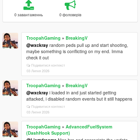
0 завантаженнь
0 фоловерів
TroopahGaming
»
BreakingV
@wxckray
random peds pull up and start shooting,
maybe something is conflicting on my end. Imma
check it out
Подивитися контекст
03 Липня 2026
TroopahGaming
»
BreakingV
@wxckray
i loaded in and just started getting
attacked, i disabled random events but it still happens
Подивитися контекст
03 Липня 2026
TroopahGaming
»
AdvancedFuelSystem
(DashHook Support)