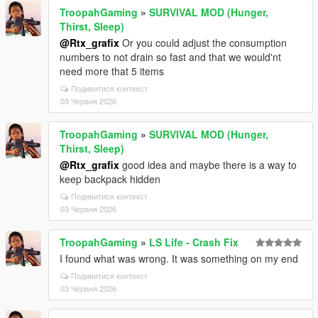
TroopahGaming
»
SURVIVAL MOD (Hunger,
Thirst, Sleep)
@Rtx_grafix
Or you could adjust the consumption
numbers to not drain so fast and that we would'nt
need more that 5 items
Подивитися контекст
03 Червня 2026
TroopahGaming
»
SURVIVAL MOD (Hunger,
Thirst, Sleep)
@Rtx_grafix
good idea and maybe there is a way to
keep backpack hidden
Подивитися контекст
03 Червня 2026
TroopahGaming
»
LS Life - Crash Fix
I found what was wrong. It was something on my end
Подивитися контекст
03 Червня 2026