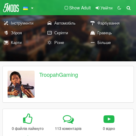
Show Adult
Увійти
Інструменти
Автомобіль
Фарбування
Зброя
Скріпти
Гравець
Карти
Різне
Більше
TroopahGaming
0 файлів лайкнуто
113 коментарів
0 відео