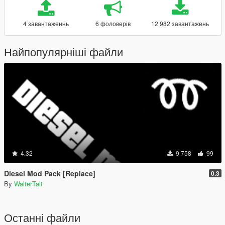
4 завантаженнь
6 фоловерів
12 982 завантажень
Найпопулярніші файли
4.32
9 758
99
Diesel Mod Pack [Replace]
0.3
By
WalterTalt
Останні файли