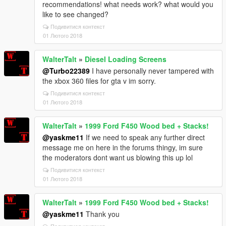
recommendations! what needs work? what would you
like to see changed?
Подивитися контекст
01 Лютого 2018
WalterTalt
»
Diesel Loading Screens
@Turbo22389
I have personally never tampered with
the xbox 360 files for gta v im sorry.
Подивитися контекст
01 Лютого 2018
WalterTalt
»
1999 Ford F450 Wood bed + Stacks!
@yaskme11
If we need to speak any further direct
message me on here in the forums thingy, im sure
the moderators dont want us blowing this up lol
Подивитися контекст
01 Лютого 2018
WalterTalt
»
1999 Ford F450 Wood bed + Stacks!
@yaskme11
Thank you