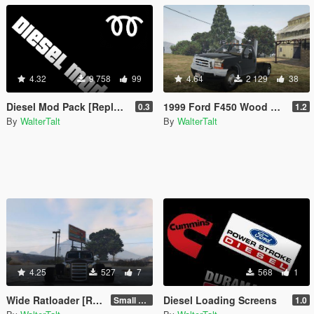
4.32
9 758
99
4.64
2 129
38
Diesel Mod Pack [Replace]
1999 Ford F450 Wood bed + Stacks!
0.3
1.2
By
WalterTalt
By
WalterTalt
4.25
527
7
568
1
Wide Ratloader [Replace]
Diesel Loading Screens
Small Tires
1.0