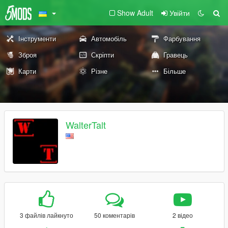
Show Adult
Увійти
Інструменти
Автомобіль
Фарбування
Зброя
Скріпти
Гравець
Карти
Різне
Більше
WalterTalt
3 файлів лайкнуто
50 коментарів
2 відео