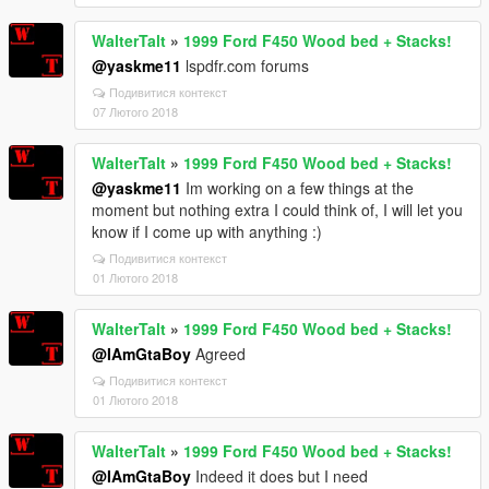
WalterTalt
»
1999 Ford F450 Wood bed + Stacks!
@yaskme11
lspdfr.com forums
Подивитися контекст
07 Лютого 2018
WalterTalt
»
1999 Ford F450 Wood bed + Stacks!
@yaskme11
Im working on a few things at the
moment but nothing extra I could think of, I will let you
know if I come up with anything :)
Подивитися контекст
01 Лютого 2018
WalterTalt
»
1999 Ford F450 Wood bed + Stacks!
@IAmGtaBoy
Agreed
Подивитися контекст
01 Лютого 2018
WalterTalt
»
1999 Ford F450 Wood bed + Stacks!
@IAmGtaBoy
Indeed it does but I need