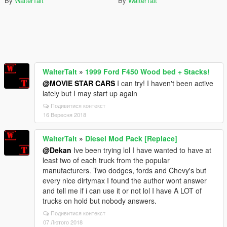
By
WalterTalt
By
WalterTalt
WalterTalt
»
1999 Ford F450 Wood bed + Stacks!
@MOVIE STAR CARS
I can try! I haven't been active
lately but I may start up again
Подивитися контекст
16 Вересня 2018
WalterTalt
»
Diesel Mod Pack [Replace]
@Dekan
Ive been trying lol I have wanted to have at
least two of each truck from the popular
manufacturers. Two dodges, fords and Chevy's but
every nice dirtymax I found the author wont answer
and tell me if i can use it or not lol I have A LOT of
trucks on hold but nobody answers.
Подивитися контекст
07 Лютого 2018