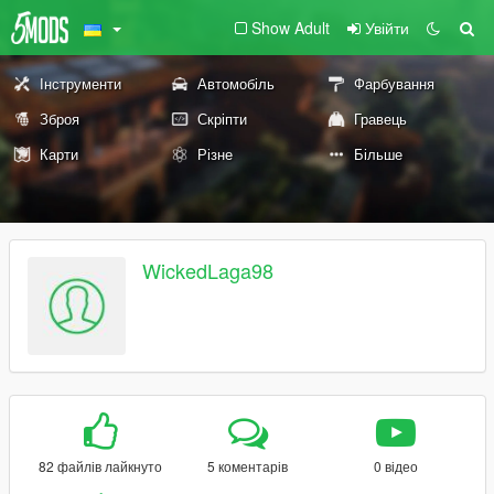
Show Adult
Увійти
Інструменти
Автомобіль
Фарбування
Зброя
Скріпти
Гравець
Карти
Різне
Більше
WickedLaga98
82 файлів лайкнуто
5 коментарів
0 відео