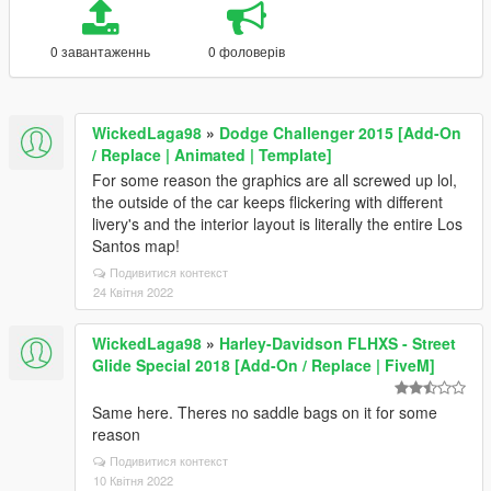
0 завантаженнь
0 фоловерів
WickedLaga98
»
Dodge Challenger 2015 [Add-On
/ Replace | Animated | Template]
For some reason the graphics are all screwed up lol,
the outside of the car keeps flickering with different
livery's and the interior layout is literally the entire Los
Santos map!
Подивитися контекст
24 Квітня 2022
WickedLaga98
»
Harley-Davidson FLHXS - Street
Glide Special 2018 [Add-On / Replace | FiveM]
Same here. Theres no saddle bags on it for some
reason
Подивитися контекст
10 Квітня 2022