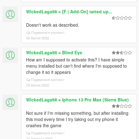
WickedLaga98
»
[F | Add-On] tatted up...
Doesn't work as described.
Подивитися контекст
05 Квітня 2022
WickedLaga98
»
Blind Eye
How am I supposed to activate this? I have simple
menu installed but can't find where I'm supposed to
change it so it appears
Подивитися контекст
03 Квітня 2022
WickedLaga98
»
Iphone 13 Pro Max (Sierra Blue)
Not sure if I'm missing something, but after installing
this mod every time I try taking out my phone it
crashes the game
Подивитися контекст
31 Березня 2022