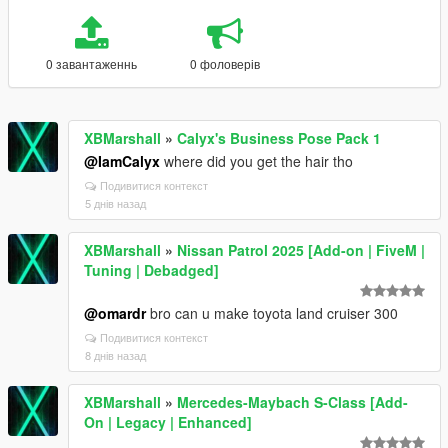
0 завантаженнь
0 фоловерів
XBMarshall
»
Calyx's Business Pose Pack 1
@IamCalyx
where did you get the hair tho
Подивитися контекст
5 днів назад
XBMarshall
»
Nissan Patrol 2025 [Add-on | FiveM |
Tuning | Debadged]
@omardr
bro can u make toyota land cruiser 300
Подивитися контекст
8 днів назад
XBMarshall
»
Mercedes-Maybach S-Class [Add-
On | Legacy | Enhanced]