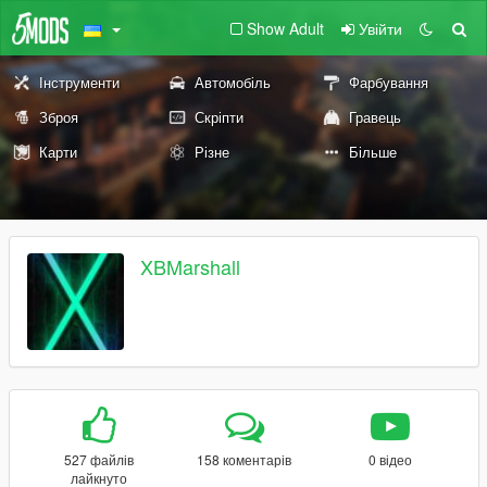
Show Adult
Увійти
Інструменти
Автомобіль
Фарбування
Зброя
Скріпти
Гравець
Карти
Різне
Більше
XBMarshall
527 файлів
158 коментарів
0 відео
лайкнуто