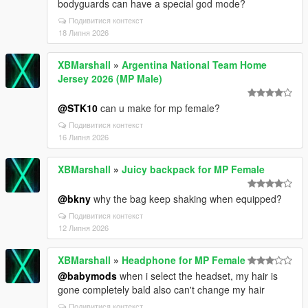
bodyguards can have a special god mode?
Подивитися контекст
18 Липня 2026
XBMarshall
»
Argentina National Team Home
Jersey 2026 (MP Male)
@STK10
can u make for mp female?
Подивитися контекст
16 Липня 2026
XBMarshall
»
Juicy backpack for MP Female
@bkny
why the bag keep shaking when equipped?
Подивитися контекст
12 Липня 2026
XBMarshall
»
Headphone for MP Female
@babymods
when i select the headset, my hair is
gone completely bald also can't change my hair
Подивитися контекст