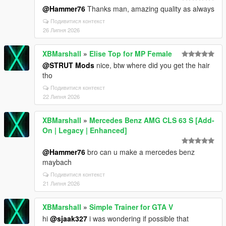
@Hammer76
Thanks man, amazing quality as always
Подивитися контекст
26 Липня 2026
XBMarshall
»
Elise Top for MP Female
@STRUT Mods
nice, btw where did you get the hair
tho
Подивитися контекст
22 Липня 2026
XBMarshall
»
Mercedes Benz AMG CLS 63 S [Add-
On | Legacy | Enhanced]
@Hammer76
bro can u make a mercedes benz
maybach
Подивитися контекст
21 Липня 2026
XBMarshall
»
Simple Trainer for GTA V
hi
@sjaak327
i was wondering if possible that