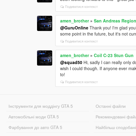
Подивитися контекст
amen_brother
»
San Andreas Regiona
@GuruOnline
Thank you! I'm glad you'r
some point in the future, but it's not cu
Подивитися контекст
amen_brother
»
Coil C-23 Stun Gun
@squad50
Hi, sadly I can really only 
wish I could though. If anyone ever ma
to!
Подивитися контекст
Інструменти для моддінгу GTA 5
Останні файли
Автомобільні моди GTA 5
Рекомендовані фай
Фарбування до авто GTA 5
Найбільш сподобан