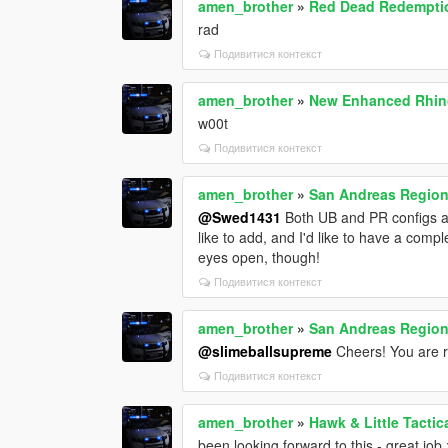
amen_brother
»
Red Dead Redempti
rad
Подивитися контекст
amen_brother
»
New Enhanced Rhino
w00t
Подивитися контекст
amen_brother
»
San Andreas Regiona
@Swed1431
Both UB and PR configs are
like to add, and I'd like to have a comp
eyes open, though!
Подивитися контекст
amen_brother
»
San Andreas Regiona
@slimeballsupreme
Cheers! You are r
Подивитися контекст
amen_brother
»
Hawk & Little Tactic
been looking forward to this - great job 