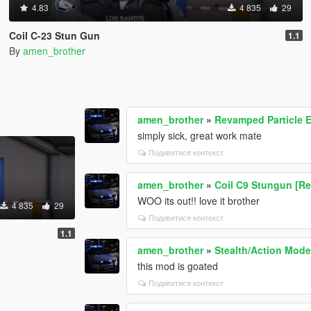
4.83
4 835
29
Coil C-23 Stun Gun
1.1
By
amen_brother
amen_brother
»
Revamped Particle E
simply sick, great work mate
Подивитися контекст
amen_brother
»
Coil C9 Stungun [Re
WOO its out!! love it brother
4 835
29
Подивитися контекст
1.1
amen_brother
»
Stealth/Action Mode
this mod is goated
Подивитися контекст