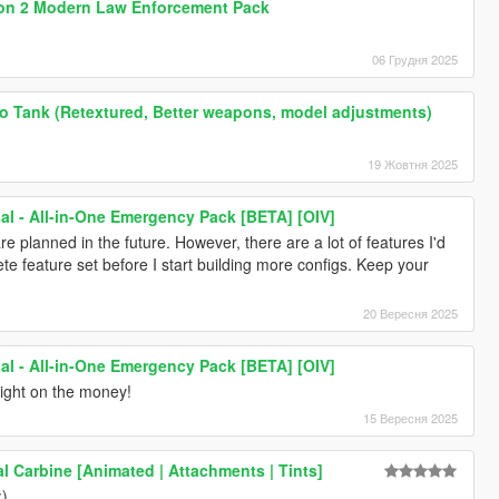
on 2 Modern Law Enforcement Pack
06 Грудня 2025
 Tank (Retextured, Better weapons, model adjustments)
19 Жовтня 2025
l - All-in-One Emergency Pack [BETA] [OIV]
 planned in the future. However, there are a lot of features I'd
lete feature set before I start building more configs. Keep your
20 Вересня 2025
l - All-in-One Emergency Pack [BETA] [OIV]
ight on the money!
15 Вересня 2025
al Carbine [Animated | Attachments | Tints]
:)