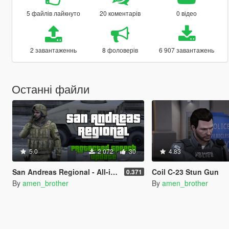
5 файлів лайкнуто
20 коментарів
0 відео
2 завантаженнь
8 фоловерів
6 907 завантажень
Останні файли
5.0
2 072
30
4.83
San Andreas Regional - All-in-One Emergency Pack [BETA] [OIV]
Coil C-23 Stun Gun
0.371
By
amen_brother
By
amen_brother