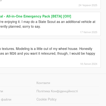
24 Червня 2025
l - All-in-One Emergency Pack [BETA] [OIV]
e enjoying it. I may do a State Scout as an additional vehicle at
rrently planned, sorry to say.
17 Квітня 2025
do textures. Modeling is a little out of my wheel house. Honestly
kes an M26 and you want it retexured, though, I would be happy
18 Липня 2024
Контакти
ли
Політика Конфіденційності
і файли
Cookie Policy