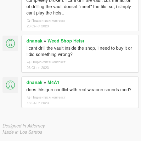
completely broken. i cant drill the vault cuz the action
of drilling the vault doesnt "meet" the file. so, i simply
cant play the heist.
Подивитися контекст
23 Січня 2023
dnanak
»
Weed Shop Heist
i cant drill the vault inside the shop, i need to buy it or
i did something wrong?
Подивитися контекст
23 Січня 2023
dnanak
»
M4A1
does this gun conflict with real weapon sounds mod?
Подивитися контекст
18 Січня 2023
Designed in Alderney
Made in Los Santos