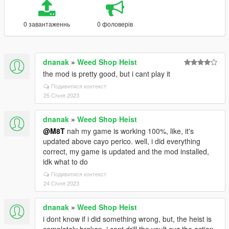
0 завантаженнь
0 фоловерів
dnanak
»
Weed Shop Heist
the mod is pretty good, but i cant play it
Подивитися контекст
25 Січня 2023
dnanak
»
Weed Shop Heist
@M8T
nah my game is working 100%, like, it's
updated above cayo perico. well, i did everything
correct, my game is updated and the mod installed,
idk what to do
Подивитися контекст
24 Січня 2023
dnanak
»
Weed Shop Heist
i dont know if i did something wrong, but, the heist is