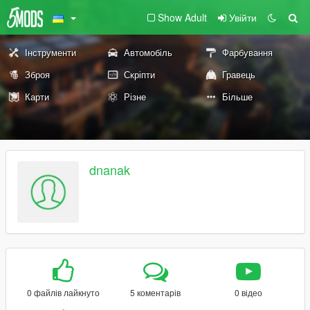
Show Adult
Увійти
Інструменти
Автомобіль
Фарбування
Зброя
Скріпти
Гравець
Карти
Різне
Більше
dnanak
0 файлів лайкнуто
5 коментарів
0 відео