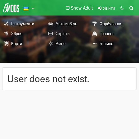
Show Adult
Увійти
Інструменти
Автомобіль
Фарбування
Зброя
Скріпти
Гравець
Карти
Різне
Більше
User does not exist.