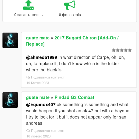
0 завантаженнь
0 фоловерів
guate mate
»
2017 Bugatti Chiron [Add-On /
Replace]
@ahmeda1999
In what direction of Carpe, oh, oh,
oh, to replace it, I don't know which is the folder
where the black is
Подивитися контекст
19 Квітня 2023
guate mate
»
Pindad G2 Combat
@Equinox407
ok something is something and what
would happen if you shot an ak 47 but with a bayonet
I try to look for it but it does not appear only for san
andreas
Подивитися контекст
16 Лютого 2023