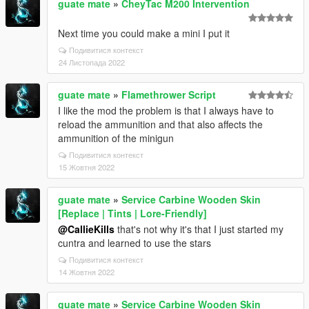
guate mate
»
CheyTac M200 Intervention
Next time you could make a mini I put it
Подивитися контекст
24 Листопада 2022
guate mate
»
Flamethrower Script
I like the mod the problem is that I always have to
reload the ammunition and that also affects the
ammunition of the minigun
Подивитися контекст
15 Жовтня 2022
guate mate
»
Service Carbine Wooden Skin
[Replace | Tints | Lore-Friendly]
@CallieKills
that's not why it's that I just started my
cuntra and learned to use the stars
Подивитися контекст
14 Жовтня 2022
guate mate
»
Service Carbine Wooden Skin