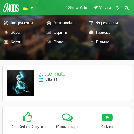
Show Adult
Увійти
Інструменти
Автомобіль
Фарбування
Зброя
Скріпти
Гравець
Карти
Різне
Більше
guate mate
villa 31
0 файлів лайкнуто
10 коментарів
0 відео