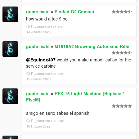
guate mate
»
Pindad G2 Combat
how would a tec 9 be
Подивитися контекст
14 Лютого 2023
guate mate
»
M1918A2 Browning Automatic Rifle
@Equinox407
would you make a modification for the
service carbine
Подивитися контекст
12 Лютого 2023
guate mate
»
RPK-16 Light Machine [Replace /
FiveM]
amigo en serio sabes el spanish
Подивитися контекст
16 Грудня 2022