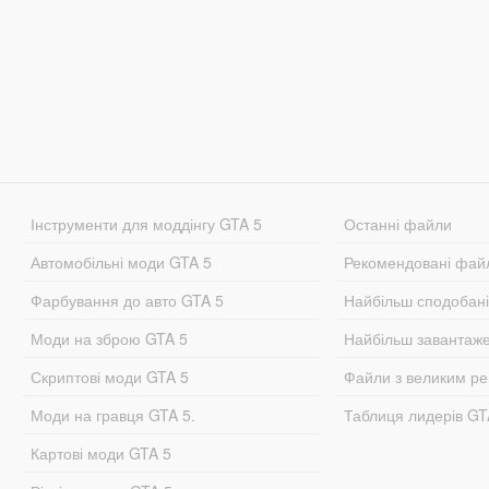
Інструменти для моддінгу GTA 5
Останні файли
Автомобільні моди GTA 5
Рекомендовані фай
Фарбування до авто GTA 5
Найбільш сподобан
Моди на зброю GTA 5
Найбільш завантаж
Скриптові моди GTA 5
Файли з великим р
Моди на гравця GTA 5.
Таблиця лидерів G
Картові моди GTA 5