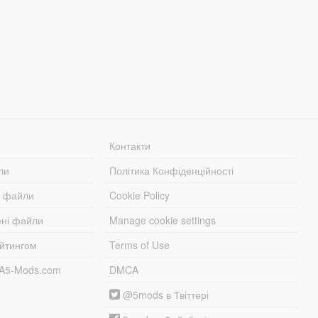
Контакти
ли
Політика Конфіденційності
і файли
Cookie Policy
ені файли
Manage cookie settings
ейтингом
Terms of Use
TA5-Mods.com
DMCA
@5mods в Твіттері