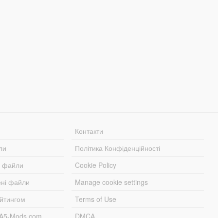
Контакти
ли
Політика Конфіденційності
і файли
Cookie Policy
ені файли
Manage cookie settings
ейтингом
Terms of Use
TA5-Mods.com
DMCA