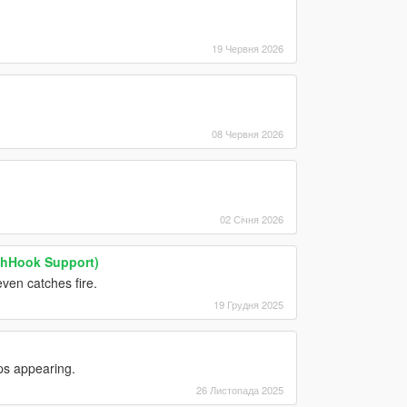
19 Червня 2026
08 Червня 2026
02 Січня 2026
shHook Support)
ven catches fire.
19 Грудня 2025
ps appearing.
26 Листопада 2025