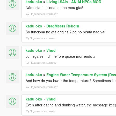
kaduloko
»
LivingLSAIs - AN AI NPCs MOD
Não esta funcionando no meu gta5
Подивитися контекст
kaduloko
»
DragMeets Reborn
So funciona no gta original? pq no pirata não vai
Подивитися контекст
kaduloko
»
Vhud
começa sem dinheiro e quase morrendo :/
Подивитися контекст
kaduloko
»
Engine Water Temperature System (Da
And how do you lower the temperature? Sometimes it e
Подивитися контекст
kaduloko
»
Vhud
Even after eating and drinking water, the message kee
Подивитися контекст