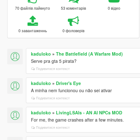
70 файлів лайкнуто
53 коментарів
0 відео
0 завантаженнь
0 фоловерів
kaduloko
»
The Battlefield (A Warfare Mod)
Serve pra gta 5 pirata?
Подивитися контекст
kaduloko
»
Driver's Eye
A minha nem funcionou ou não sei ativar
Подивитися контекст
kaduloko
»
LivingLSAIs - AN AI NPCs MOD
For me, the game crashes after a few minutes.
Подивитися контекст