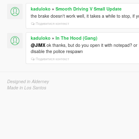
kaduloko
»
Smooth Driving V Small Update
the brake doesn't work well, it takes a while to stop, if you 
Подивитися контекст
kaduloko
»
In The Hood (Gang)
@JIMX
ok thanks, but do you open it with notepad? or i
disable the police respawn
Подивитися контекст
Designed in Alderney
Made in Los Santos