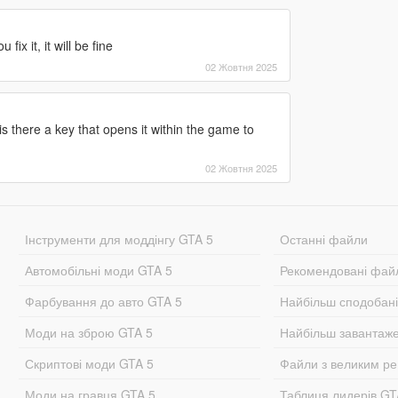
fix it, it will be fine
02 Жовтня 2025
s there a key that opens it within the game to
02 Жовтня 2025
Інструменти для моддінгу GTA 5
Останні файли
Автомобільні моди GTA 5
Рекомендовані фай
Фарбування до авто GTA 5
Найбільш сподобан
Моди на зброю GTA 5
Найбільш завантаж
Скриптові моди GTA 5
Файли з великим р
Моди на гравця GTA 5.
Таблиця лидерів G