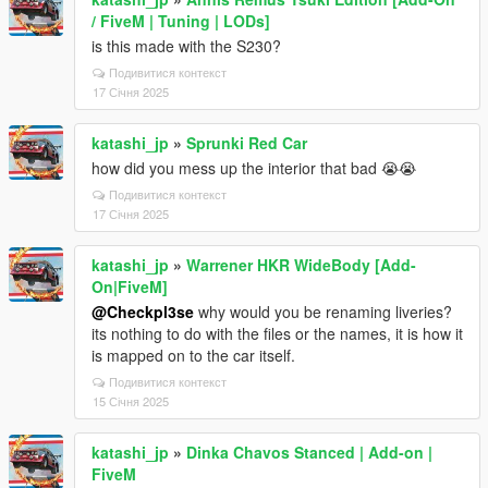
/ FiveM | Tuning | LODs]
is this made with the S230?
Подивитися контекст
17 Січня 2025
katashi_jp
»
Sprunki Red Car
how did you mess up the interior that bad 😭😭
Подивитися контекст
17 Січня 2025
katashi_jp
»
Warrener HKR WideBody [Add-
On|FiveM]
@Checkpl3se
why would you be renaming liveries?
its nothing to do with the files or the names, it is how it
is mapped on to the car itself.
Подивитися контекст
15 Січня 2025
katashi_jp
»
Dinka Chavos Stanced | Add-on |
FiveM