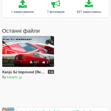
1 завантаження
7 фоловерів
927 завантажень
Останні файли
927
27
Kanjo SJ Improved [Replace]
1.0
By
katashi_jp