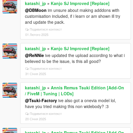
katashi_jp
»
Kanjo SJ Improved [Replace]
@DBMoon
im unsure about making adddons with
customisation included, if i learn or am shown ill try
and update the pack.
Подивитися контекст
01 Лютого 2025
katashi_jp
»
Kanjo SJ Improved [Replace]
@ReNNie
ive updated the upload according to what i
believed to be the issue, is this all good?
Подивитися контекст
31 Січня 2025
katashi_jp
»
Annis Remus Tsuki Edition [Add-On
/ FiveM | Tuning | LODs]
@Tsuki-Factory
ive also got a onevia model lol,
have you tried making this non widebody? :3
Подивитися контекст
20 Січня 2025
katashi_jp
»
Annis Remus Tsuki Edition [Add-On