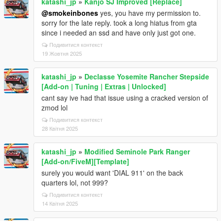
katashi_jp
»
Kanjo SJ Improved [Replace]
@smokeinbones
yes, you have my permission to.
sorry for the late reply. took a long hiatus from gta
since i needed an ssd and have only just got one.
Подивитися контекст
19 Жовтня 2025
katashi_jp
»
Declasse Yosemite Rancher Stepside
[Add-on | Tuning | Extras | Unlocked]
cant say ive had that issue using a cracked version of
zmod lol
Подивитися контекст
28 Квітня 2025
katashi_jp
»
Modified Seminole Park Ranger
[Add-on/FiveM][Template]
surely you would want 'DIAL 911' on the back
quarters lol, not 999?
Подивитися контекст
14 Квітня 2025