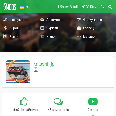
Show Adult
Увійти
Інструменти
Автомобіль
Фарбування
Зброя
Скріпти
Гравець
Карти
Різне
Більше
katashi_jp
11 файлів лайкнуто
46 коментарів
0 відео