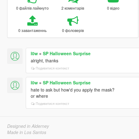
0 файлів лайкнуто
2 коментарів
0 відео
0 завантаженнь
0 фоловерів
l0w
»
SP Halloween Surprise
alright, thanks
Подивитися контекст
l0w
»
SP Halloween Surprise
hate to ask but how'd you apply the mask?
or where
Подивитися контекст
Designed in Alderney
Made in Los Santos