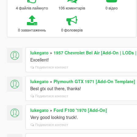
4 файлів лайкнуто
106 коментарів
0 відео
0 завантаженнь
0 фоловерів
lukegato
»
1957 Chevrolet Bel Air [Add-On | LODs |
Excellent!
Подивитися контекст
lukegato
»
Plymouth GTX 1971 [Add-On Template]
Best gtx out there, thanks!
Подивитися контекст
lukegato
»
Ford F100 '1970 [Add-On]
Very good looking truck!.
Подивитися контекст