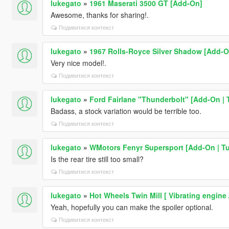
lukegato
»
1961 Maserati 3500 GT [Add-On]
Awesome, thanks for sharing!.
Подивитися контекст
lukegato
»
1967 Rolls-Royce Silver Shadow [Add-O
Very nice model!.
Подивитися контекст
lukegato
»
Ford Fairlane "Thunderbolt" [Add-On | 
Badass, a stock variation would be terrible too.
Подивитися контекст
lukegato
»
WMotors Fenyr Supersport [Add-On | Tu
Is the rear tire still too small?
Подивитися контекст
lukegato
»
Hot Wheels Twin Mill [ Vibrating engine
Yeah, hopefully you can make the spoiler optional.
Подивитися контекст