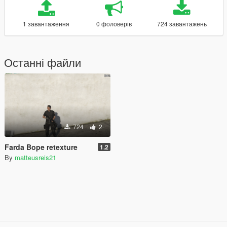
1 завантаження
0 фоловерів
724 завантажень
Останні файли
724
2
Farda Bope retexture
1.2
By
matteusreis21