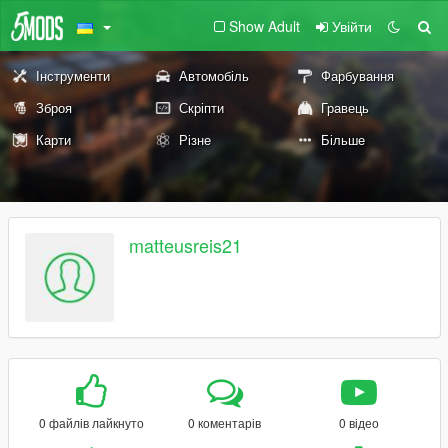
Show Adult
Увійти
Інструменти
Автомобіль
Фарбування
Зброя
Скріпти
Гравець
Карти
Різне
Більше
matteusreis21
0 файлів лайкнуто
0 коментарів
0 відео