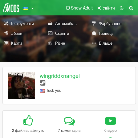
Show Adult
Увійти
Інструменти
Автомобіль
Фарбування
Зброя
Скріпти
Гравець
Карти
Різне
Більше
wingriddxnangel
fuck you
2 файлів лайкнуто
7 коментарів
0 відео