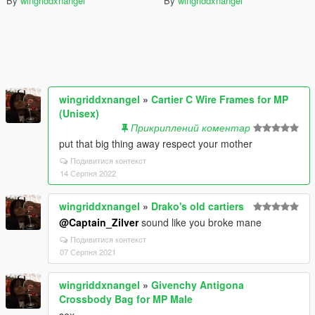
By
wingriddxnangel
By
wingriddxnangel
wingriddxnangel
»
Cartier C Wire Frames for MP
(Unisex)
Прикриплений коментар
put that big thing away respect your mother
Подивитися контекст
14 Серпня 2022
wingriddxnangel
»
Drako's old cartiers
@Captain_Zilver
sound like you broke mane
Подивитися контекст
07 Серпня 2021
wingriddxnangel
»
Givenchy Antigona
Crossbody Bag for MP Male