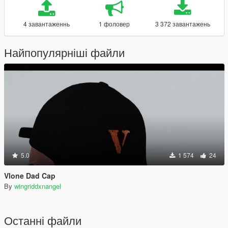
4 завантаженнь
1 фоловер
3 372 завантажень
Найпопулярніші файли
5.0
1 574
24
Vlone Dad Cap
By
wingriddxnangel
Останні файли