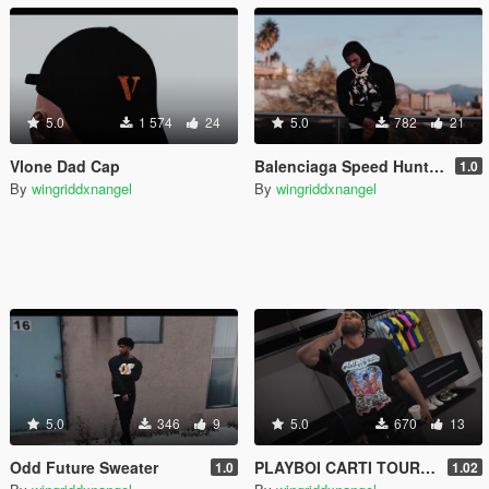
5.0
1 574
24
5.0
782
21
Vlone Dad Cap
Balenciaga Speed Hunters
1.0
By
wingriddxnangel
By
wingriddxnangel
5.0
346
9
5.0
670
13
Odd Future Sweater
PLAYBOI CARTI TOUR SHIRT
1.0
1.02