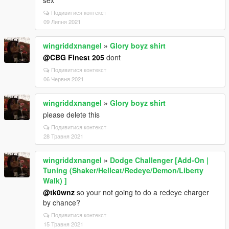
sex
Подивитися контекст
09 Липня 2021
wingriddxnangel
»
Glory boyz shirt
@CBG Finest 205
dont
Подивитися контекст
06 Червня 2021
wingriddxnangel
»
Glory boyz shirt
please delete this
Подивитися контекст
28 Травня 2021
wingriddxnangel
»
Dodge Challenger [Add-On |
Tuning (Shaker/Hellcat/Redeye/Demon/Liberty
Walk) ]
@tk0wnz
so your not going to do a redeye charger
by chance?
Подивитися контекст
15 Травня 2021