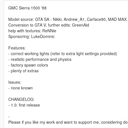
GMC Sierra 1500 '88
Model source: GTA SA - Nikki, Andrew_A1, Carface80, MAD MAX.
Conversion to GTA V, further edits: GreenAid
help with textures: ReNNie
Sponsoring: LukeDominic
Features:
- correct working lights (refer to extra light settings provided)
- realistic performance and physics
- factory spawn colors
- plenty of extras
Issues:
- none known
CHANGELOG:
- 1.0: first release
-
Please if you like my work and want to support me, considering do
-