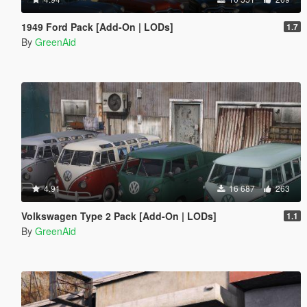
1949 Ford Pack [Add-On | LODs]
1.7
By
GreenAid
4.91
16 687
263
Volkswagen Type 2 Pack [Add-On | LODs]
1.1
By
GreenAid