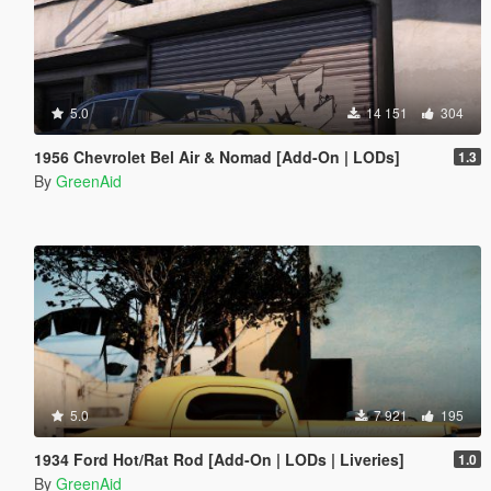
5.0
14 151
304
1956 Chevrolet Bel Air & Nomad [Add-On | LODs]
1.3
By
GreenAid
5.0
7 921
195
1934 Ford Hot/Rat Rod [Add-On | LODs | Liveries]
1.0
By
GreenAid