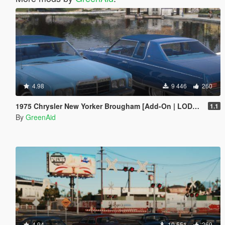
4.98
9 446
260
1975 Chrysler New Yorker Brougham [Add-On | LODs | VehfuncsV]
1.1
By
GreenAid
4.94
10 551
269