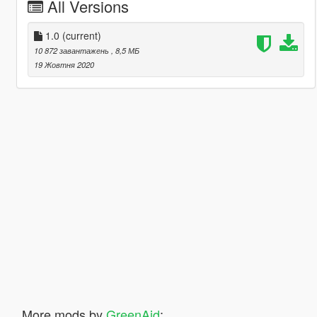
All Versions
1.0
(current)
10 872 завантажень
, 8,5 МБ
19 Жовтня 2020
More mods by
GreenAid
: