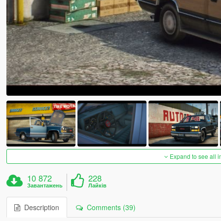
Expand to see all 
10 872
228
Завантажень
Лайків
Description
Comments (39)