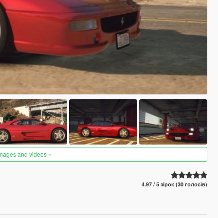
images and videos
4.97 / 5 зірок (30 голосів)