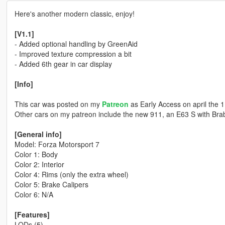
Here's another modern classic, enjoy!
[V1.1]
- Added optional handling by GreenAid
- Improved texture compression a bit
- Added 6th gear in car display
[Info]
This car was posted on my
Patreon
as Early Access on april the 1
Other cars on my patreon include the new 911, an E63 S with Brab
[General info]
Model: Forza Motorsport 7
Color 1: Body
Color 2: Interior
Color 4: Rims (only the extra wheel)
Color 5: Brake Calipers
Color 6: N/A
[Features]
LODs (5)