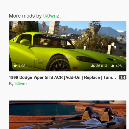
More mods by
tk0wnz
:
4.98
36 013
426
1999 Dodge Viper GTS ACR [Add-On | Replace | Tuning | Template | LODs]
1.4
By
tk0wnz