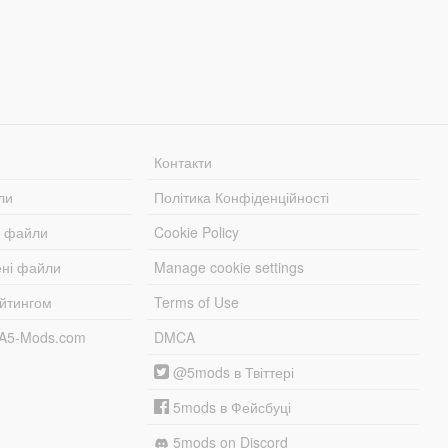
Контакти
ли
Політика Конфіденційності
і файли
Cookie Policy
ені файли
Manage cookie settings
ейтингом
Terms of Use
TA5-Mods.com
DMCA
@5mods в Твіттері
5mods в Фейсбуці
5mods on Discord