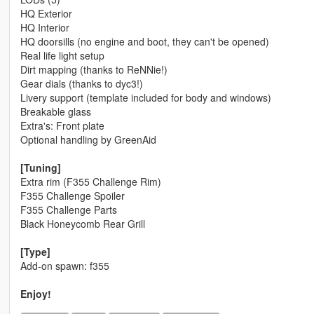
HQ Exterior
HQ Interior
HQ doorsills (no engine and boot, they can't be opened)
Real life light setup
Dirt mapping (thanks to ReNNie!)
Gear dials (thanks to dyc3!)
Livery support (template included for body and windows)
Breakable glass
Extra's: Front plate
Optional handling by GreenAid
[Tuning]
Extra rim (F355 Challenge Rim)
F355 Challenge Spoiler
F355 Challenge Parts
Black Honeycomb Rear Grill
[Type]
Add-on spawn: f355
Enjoy!