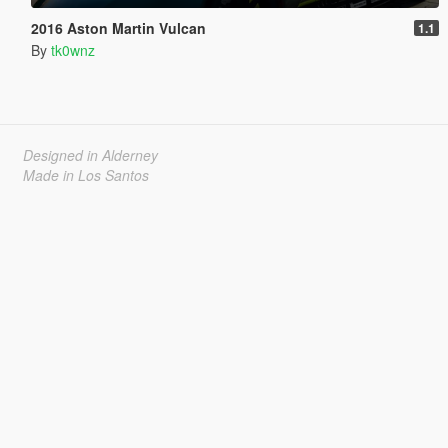
2016 Aston Martin Vulcan
1.1
By
tk0wnz
Designed in Alderney
Made in Los Santos