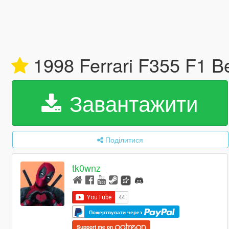
1998 Ferrari F355 F1 Be
Завантажити
Поділитися
tk0wnz
Пожертвувати через
Support me on