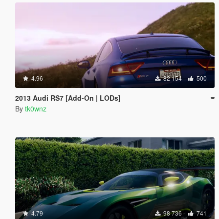
4.96
82 154
500
2013 Audi RS7 [Add-On | LODs]
By
tk0wnz
4.79
98 736
741