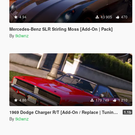
4.94
43 905
470
Mercedes-Benz SLR Stirling Moss [Add-On | Pack]
By
tk0wnz
4.86
179 749
1 210
1969 Dodge Charger R/T [Add-On / Replace | Tuning | Template]
1.1b
By
tk0wnz