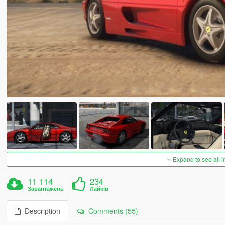
Expand to see all 
11 114
234
Завантажень
Лайків
Description
Comments (55)