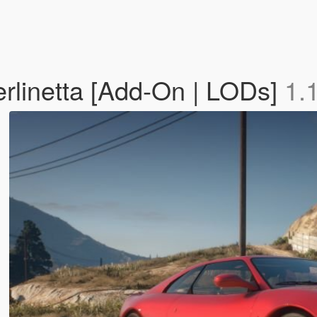
rlinetta [Add-On | LODs]
1.