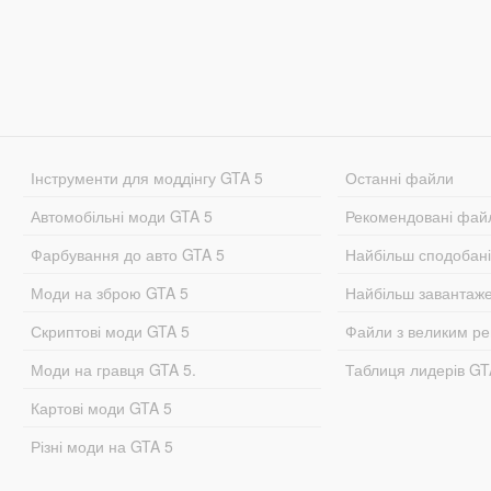
Інструменти для моддінгу GTA 5
Останні файли
Автомобільні моди GTA 5
Рекомендовані фай
Фарбування до авто GTA 5
Найбільш сподобан
Моди на зброю GTA 5
Найбільш завантаж
Скриптові моди GTA 5
Файли з великим р
Моди на гравця GTA 5.
Таблиця лидерів G
Картові моди GTA 5
Різні моди на GTA 5