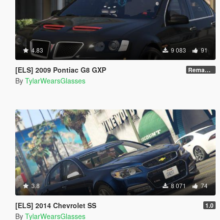
4.83
9 083
91
[ELS] 2009 Pontiac G8 GXP
Remastered V2
By
TylarWearsGlasses
3.8
8 071
74
[ELS] 2014 Chevrolet SS
1.0
By
TylarWearsGlasses