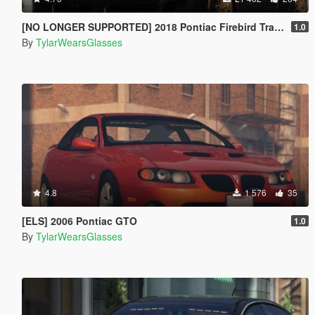
[NO LONGER SUPPORTED] 2018 Pontiac Firebird Trans Am [Add-On / Livery]
1.0
By
TylarWearsGlasses
4.8
1 576
35
[ELS] 2006 Pontiac GTO
1.0
By
TylarWearsGlasses