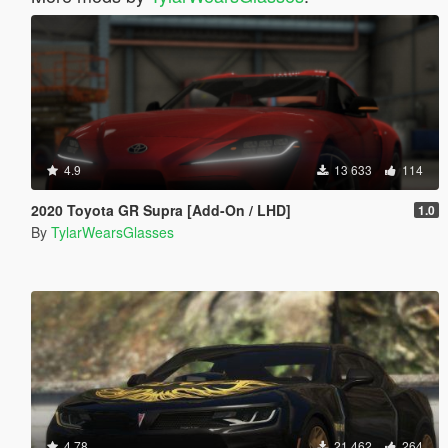
4.9
13 633
114
2020 Toyota GR Supra [Add-On / LHD]
1.0
By
TylarWearsGlasses
4.78
21 462
264