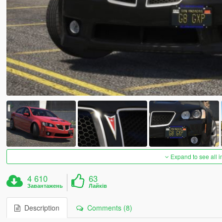
Expand to see all 
4 610
63
Завантажень
Лайків
Description
Comments (8)