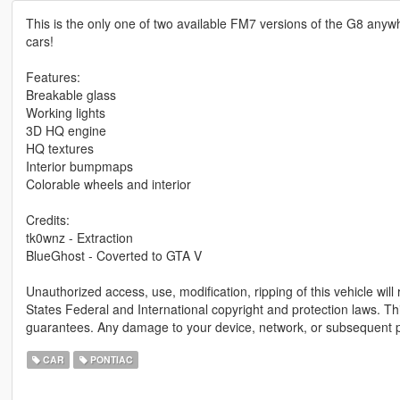
This is the only one of two available FM7 versions of the G8 anywh
cars!
Features:
Breakable glass
Working lights
3D HQ engine
HQ textures
Interior bumpmaps
Colorable wheels and interior
Credits:
tk0wnz - Extraction
BlueGhost - Coverted to GTA V
Unauthorized access, use, modification, ripping of this vehicle wi
States Federal and International copyright and protection laws. Thi
guarantees. Any damage to your device, network, or subsequent pr
CAR
PONTIAC