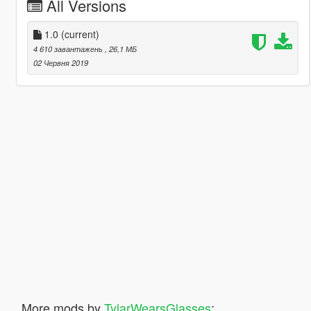
All Versions
1.0
(current)
4 610 завантажень
, 26,1 МБ
02 Червня 2019
More mods by
TylarWearsGlasses
: