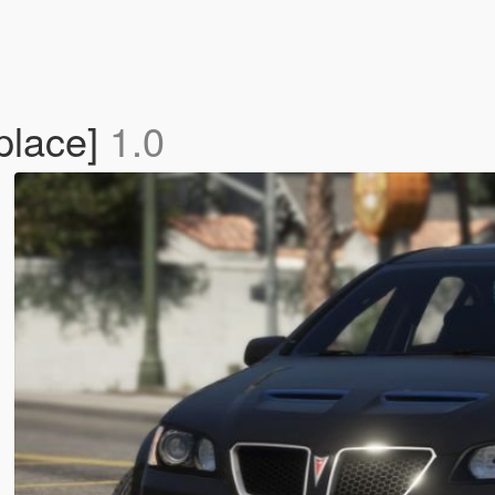
place]
1.0