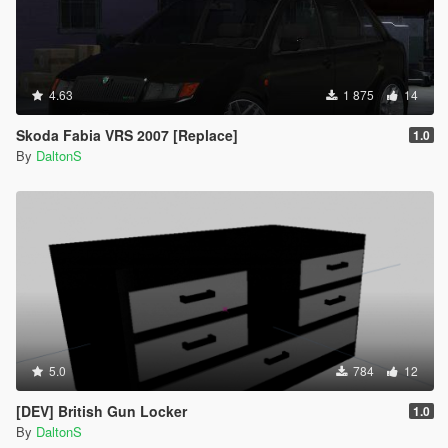
4.63
1 875
14
Skoda Fabia VRS 2007 [Replace]
1.0
By
DaltonS
5.0
784
12
[DEV] British Gun Locker
1.0
By
DaltonS