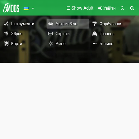
Show Adult
Увійти
Інструменти
Автомобіль
Фарбування
Зброя
Скріпти
Гравець
Карти
Різне
Більше