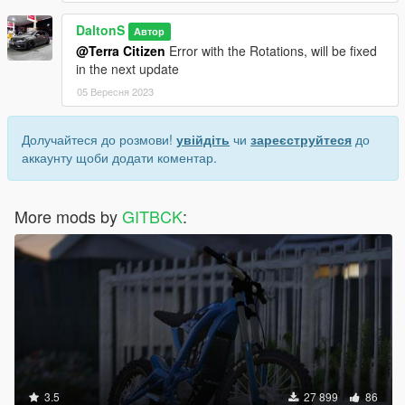
DaltonS
Автор
@Terra Citizen
Error with the Rotations, will be fixed
in the next update
05 Вересня 2023
Долучайтеся до розмови!
увійдіть
чи
зареєструйтеся
до
аккаунту щоби додати коментар.
More mods by
GITBCK
:
3.5
27 899
86