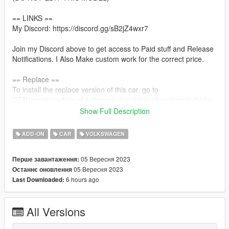
== LINKS ==
My Discord: https://discord.gg/sB2jZ4wxr7
Join my Discord above to get access to Paid stuff and Release
Notifications. I Also Make custom work for the correct price.
== Replace ==
To install the replace version of this car, go to
GTAV/mods/update/x64/dlcpacks/patchday18ng/dlc.rpf/x64/lev
els/gta5/vehicles.rpf
Show Full Description
and drag and drop all the files in this folder in there.
ADD-ON
CAR
VOLKSWAGEN
== Features ==
Uk British Numberplate (Gapping)
05 Вересня 2023
Перше завантаження:
Custom Bonnet
05 Вересня 2023
Останнє оновлення
Custom Exhuast
6 hours ago
Last Downloaded:
Custom Spoiler (Bad quality but might update soon)
F1 Light
Carbon Flappy Paddles (Bad Quality but will be updated)
All Versions
== Credits ==