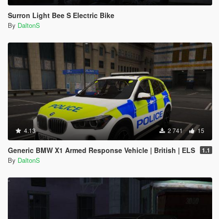
Surron Light Bee S Electric Bike
By
DaltonS
4.13
2 741
15
Generic BMW X1 Armed Response Vehicle | British | ELS
1.1
By
DaltonS