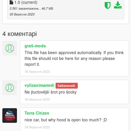
Model: San Andreas
1.0
(current)
Convert: Kllevo
3 561 завантажень
, 46,7 МБ
Screenshots: Me
05 Вересня 2023
Build on it: Me
4 коментарі
gta5-mods
This file has been approved automatically. If you think
this file should not be here for any reason please
report it.
05 Вересня 2023
vylizanimamrdi
Забанений.
Ne jtuctovější šrot pro šocky
05 Вересня 2023
Terra Citizen
nice car, but why hood is open too much? ;D
05 Вересня 2023