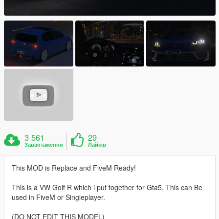
3 561
29
Завантаження
Лайків
This MOD is Replace and FiveM Ready!
This is a VW Golf R which i put together for Gta5, This can Be
used in FiveM or Singleplayer.
(DO NOT EDIT THIS MODEL)