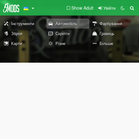
Show Adult
Увійти
Інструменти
Автомобіль
Фарбування
Зброя
Скріпти
Гравець
Карти
Різне
Більше