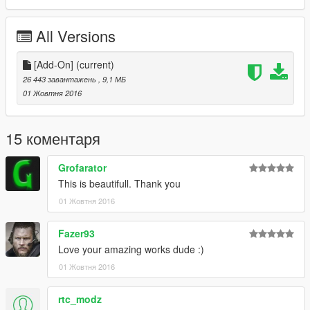
https://www.facebook.com/ModsGrandTheftAutoV/
All Versions
Donate for more mods!
[Add-On]
(current)
26 443 завантажень
, 9,1 МБ
01 Жовтня 2016
15 коментаря
Grofarator
This is beautifull. Thank you
01 Жовтня 2016
Fazer93
Love your amazing works dude :)
01 Жовтня 2016
rtc_modz