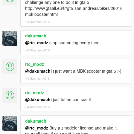
challenge any one to do it in gta 5
http://www.gtaall.eu/fr/gta-san-andreas/bikes/26016-
mbk-booster.html
04 Жовтня 2016
dakumachi
@rtc_modz
stop spamming every mod.
04 Жовтня 2016
rtc_modz
@dakumachi
i just want a MBK scooter in gta 5 ;-)
04 Жовтня 2016
rtc_modz
@dakumachi
just fot he can see it
04 Жовтня 2016
dakumachi
@rtc_modz
Buy a zmodeler license and make it
yourself then if you want it so bad.