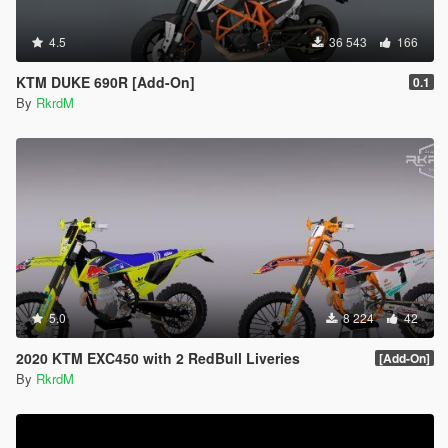
4.5
36 543
166
KTM DUKE 690R [Add-On]
0.1
By
RkrdM
5.0
8 224
42
2020 KTM EXC450 with 2 RedBull Liveries
[Add-On]
By
RkrdM