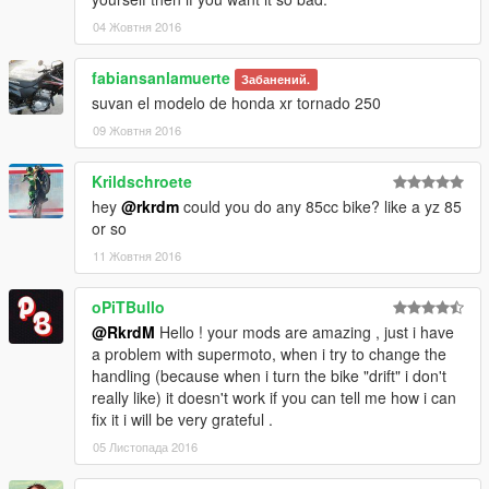
04 Жовтня 2016
fabiansanlamuerte
Забанений.
suvan el modelo de honda xr tornado 250
09 Жовтня 2016
Krildschroete
hey
@rkrdm
could you do any 85cc bike? like a yz 85
or so
11 Жовтня 2016
oPiTBullo
@RkrdM
Hello ! your mods are amazing , just i have
a problem with supermoto, when i try to change the
handling (because when i turn the bike "drift" i don't
really like) it doesn't work if you can tell me how i can
fix it i will be very grateful .
05 Листопада 2016