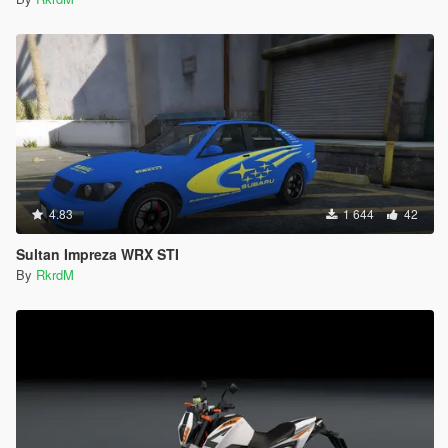
4.83
1 644
42
Sultan Impreza WRX STI
By
RkrdM