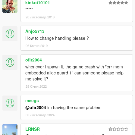
kinkoi10101
*****
20 Листопада 2018
Anjo5713
How to change handling please ?
06 Квітня 2019
ofir2004
whenever i spawn it, the game crash with "err mem
embedded alloc guard 1" can someone please help
me solve it?
29 Січня 2022
meegs
@ofir2004
im having the same problem
03 Листопада 2024
LRNSR