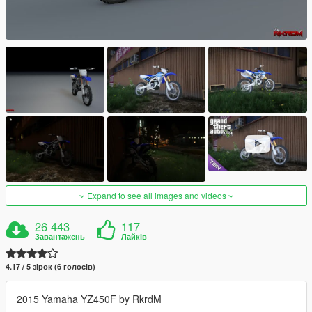
Expand to see all images and videos
26 443
117
Завантажень
Лайків
4.17 / 5 зірок (6 голосів)
2015 Yamaha YZ450F by RkrdM