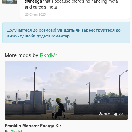
@meegs
that's because there's no handling.meta
and carcols.meta
28 Січня 2025
Долучайтеся до розмови!
увійдіть
чи
зареєструйтеся
до
аккаунту щоби додати коментар.
More mods by
RkrdM
:
905
23
Franklin Monster Energy Kit
By
RkrdM