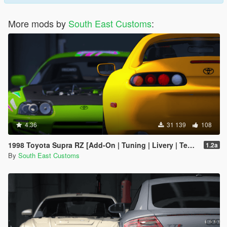
More mods by
South East Customs
:
4.36
31 139
108
1998 Toyota Supra RZ [Add-On | Tuning | Livery | Template | RHD]
1.2a
By
South East Customs