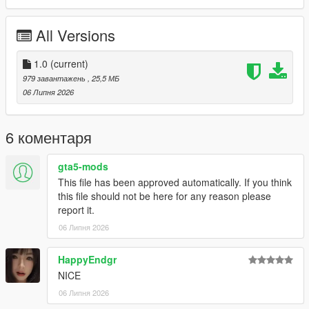
P1 - Bodyshell 1
P2 - Callipers
All Versions
----# Utilities #----
P4 - Rims
P6 - Interior Leather #1
1.0
(current)
P7 - Interior Leather #2
979 завантажень
, 25,5 МБ
06 Липня 2026
POLYCOUNT:
L0: [RAW]
- Vertices: 224k
6 коментаря
- Polygons: 298k
gta5-mods
Size: [RAW]
This file has been approved automatically. If you think
YFT Size: 7.9MB
this file should not be here for any reason please
YTD Size: 10.1MB
report it.
06 Липня 2026
CREDITS:
Car - SouthX, CSR2
Screenshots - happyendgr
HappyEndgr
Texturing, Materials, Convert - SouthX
NICE
06 Липня 2026
++++ INSTALLATION ++++