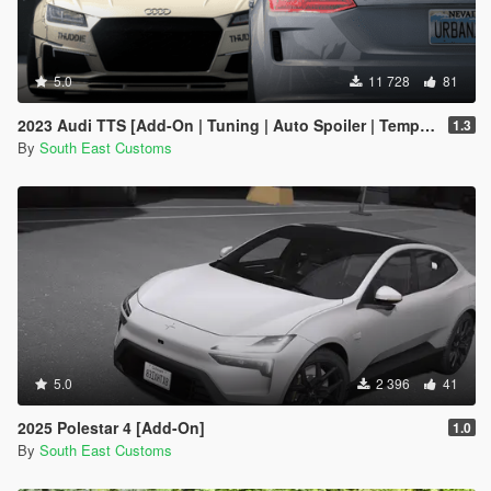
5.0
11 728
81
2023 Audi TTS [Add-On | Tuning | Auto Spoiler | Template | Livery]
1.3
By
South East Customs
5.0
2 396
41
2025 Polestar 4 [Add-On]
1.0
By
South East Customs