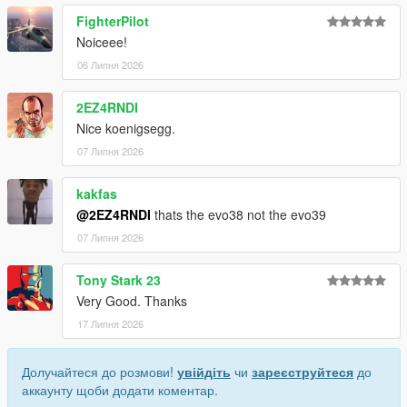
FighterPilot
Installation for add-on:
Noiceee!
1. Drag the folder (sxkim38) into dlcpacks
06 Липня 2026
(mods>update>x64>dlcpacks)
2. Edit dlclist (mods>update>update.rpf>common>data>) and
2EZ4RNDI
add this line under the previous line:
Nice koenigsegg.
dlcpacks:/sxkim38/
07 Липня 2026
3. Save dlclist and enjoy
kakfas
@2EZ4RNDI
thats the evo38 not the evo39
"Spawn name: sxkim38"
07 Липня 2026
Tony Stark 23
Very Good. Thanks
17 Липня 2026
Долучайтеся до розмови!
увійдіть
чи
зареєструйтеся
до
аккаунту щоби додати коментар.