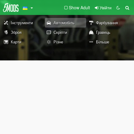
Show Adult
Увійти
Інструменти
Автомобіль
Фарбування
Зброя
Скріпти
Гравець
Карти
Різне
Більше