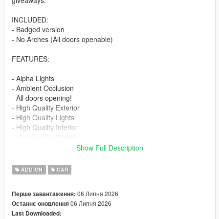
giveaways.
INCLUDED:
- Badged version
- No Arches (All doors openable)
FEATURES:
- Alpha Lights
- Ambient Occlusion
- All doors opening!
- High Quality Exterior
- High Quality Lights
- High Quality Interior
- High Quality Wheels
- Working Dials
Show Full Description
- Hands on Steering Wheel
- Breakable windows
ADD-ON
CAR
- Tintable Windows
- Realistic Mirrors
06 Липня 2026
Перше завантаження:
06 Липня 2026
Останнє оновлення
Paint Options:
Last Downloaded:
----# Paint #----