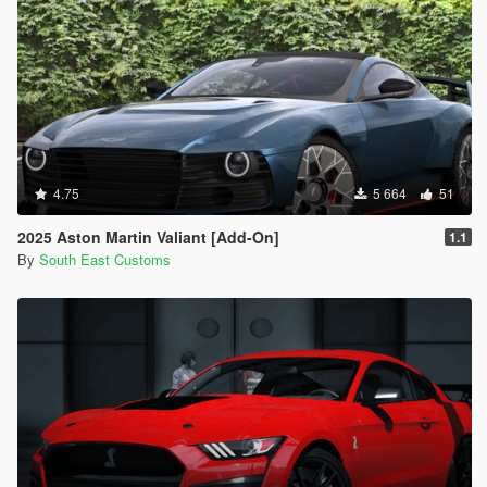
4.75
5 664
51
2025 Aston Martin Valiant [Add-On]
1.1
By
South East Customs