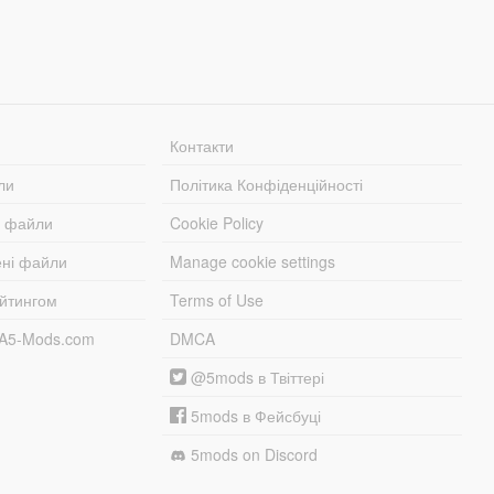
Контакти
ли
Політика Конфіденційності
і файли
Cookie Policy
ені файли
Manage cookie settings
ейтингом
Terms of Use
TA5-Mods.com
DMCA
@5mods в Твіттері
5mods в Фейсбуці
5mods on Discord