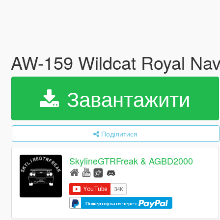
AW-159 Wildcat Royal Na
Завантажити
Поділитися
SkylineGTRFreak & AGBD2000
Пожертвувати через