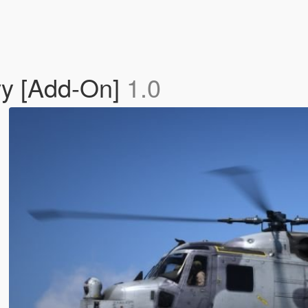
vy [Add-On]
1.0