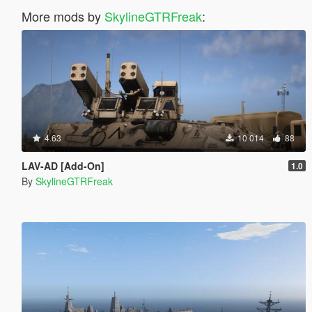
More mods by
SkylineGTRFreak
:
4.63
10 014
88
LAV-AD [Add-On]
1.0
By
SkylineGTRFreak