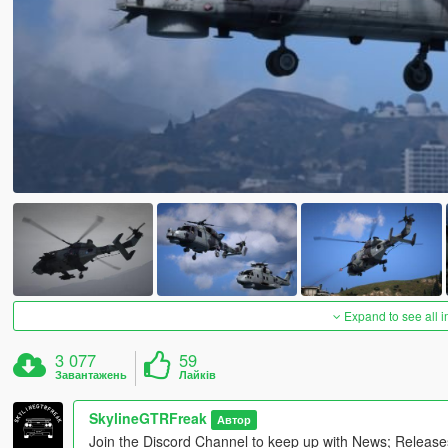
Expand to see all 
3 077
59
Завантажень
Лайків
SkylineGTRFreak
Автор
Join the Discord Channel to keep up with News; Releas