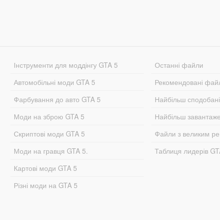
Інструменти для моддінгу GTA 5
Останні файли
Автомобільні моди GTA 5
Рекомендовані фай
Фарбування до авто GTA 5
Найбільш сподобан
Моди на зброю GTA 5
Найбільш завантаж
Скриптові моди GTA 5
Файли з великим р
Моди на гравця GTA 5.
Таблиця лидерів G
Картові моди GTA 5
Різні моди на GTA 5