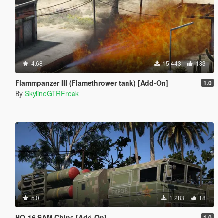
4.68
15 443
183
Flammpanzer III (Flamethrower tank) [Add-On]
1.0
By
SkylineGTRFreak
5.0
1 283
18
HQ-16 SAM China [Add-On]
1.0