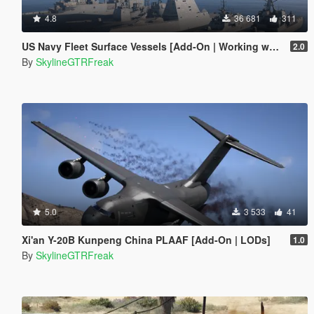
4.8
36 681
311
US Navy Fleet Surface Vessels [Add-On | Working weapons]
2.0
By
SkylineGTRFreak
5.0
3 533
41
Xi'an Y-20B Kunpeng China PLAAF [Add-On | LODs]
1.0
By
SkylineGTRFreak