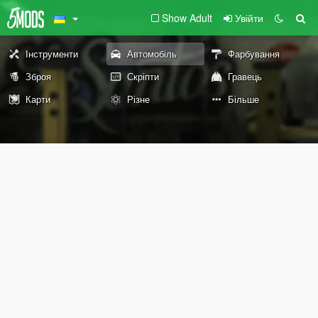
Show Adult
Увійти
Інструменти
Автомобіль
Фарбування
Зброя
Скріпти
Гравець
Карти
Різне
Більше