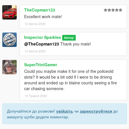
TheCopman123
Excellent work mate!
12 Квітня 2020
Inspector Sparkles
Автор
@TheCopman123
Thank you mate!
12 Квітня 2020
SuperTriniGamer
Could you maybe make it for one of the policeold
slots? It would be a bit odd if I were to be driving
around and ended up in blaine county seeing a fire
car chasing someone.
13 Травня 2020
Долучайтеся до розмови!
увійдіть
чи
зареєструйтеся
до
аккаунту щоби додати коментар.