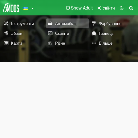
Show Adult
Увійти
Інструменти
Автомобіль
Фарбування
Зброя
Скріпти
Гравець
Карти
Різне
Більше