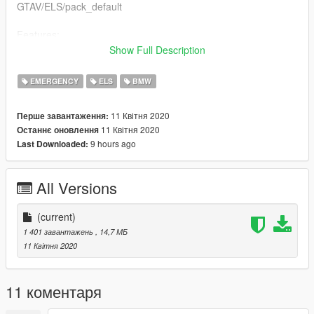
GTAV/ELS/pack_default
Features:
- ELS enabled (ELS file included)
Show Full Description
- RSG Trailblazer siren
EMERGENCY
ELS
BMW
Don’t forget to join the Official British Gaming Community
discord: https://discord.gg/WDQNAY4
11 Квітня 2020
Перше завантаження:
11 Квітня 2020
Останнє оновлення
Any feedback is greatly appreciated!
9 hours ago
Last Downloaded:
Credits:
Model - Arkviz/RaddzModding
All Versions
Lowered/models fixes - RaddzModding
Model converted - RaddzModding
RSG Trailblazer - Inspector Sparkles
(current)
LED Univisor - Inspector Sparkles
1 401 завантажень
, 14,7 МБ
Whelen Ion Spitfire - Inspector Sparkles
11 Квітня 2020
RSG Trailblazer Siren - Inspector Sparkles
Emergency Vehicle Textures - Inspector Sparkles
11 коментаря