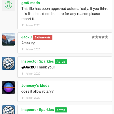
gta5-mods
This file has been approved automatically. If you think
this file should not be here for any reason please
report it.
11 Квітня 2020
JackC
Забанений.
Amazing!
11 Квітня 2020
Inspector Sparkles
Автор
@JackC
Thank you!
11 Квітня 2020
Jonesey's Mods
does it allow rotary?
11 Квітня 2020
Inspector Sparkles
Автор