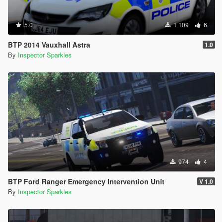
5.0
1 109
6
BTP 2014 Vauxhall Astra
1.0
By
Inspector Sparkles
974
4
BTP Ford Ranger Emergency Intervention Unit
V 1.0
By
Inspector Sparkles