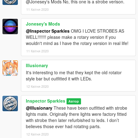
@Jonesey's Mods No, this one is a strobe verison.
11 Квітня 2020
Jonesey's Mods
@Inspector Sparkles
OMG I LOVE STROBES AS
WELL!!!!!!! please make a rotary version if you
wouldn't mind as I have the rotary version in real life!
11 Квітня 2020
Illusionary
It's interesting to me that they kept the old rotator
style bar but outfitted it with LEDs.
12 Квітня 2020
Inspector Sparkles
Автор
@Illusionary
These have been outfitted with strobe
lights mate. Originally there lights were factory fitted
with strobe then later refurbished to leds. I don’t
believes those ever had rotating parts.
12 Квітня 2020