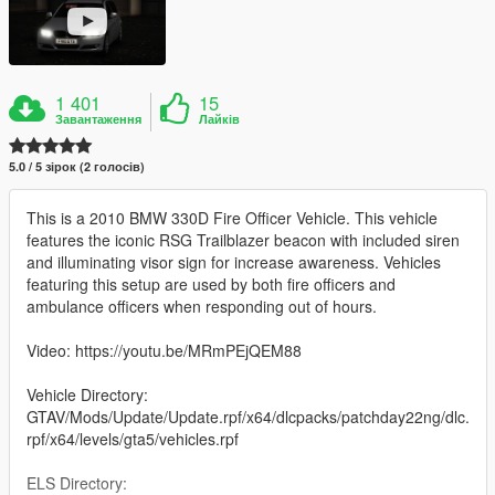
1 401
15
Завантаження
Лайків
5.0 / 5 зірок (2 голосів)
This is a 2010 BMW 330D Fire Officer Vehicle. This vehicle
features the iconic RSG Trailblazer beacon with included siren
and illuminating visor sign for increase awareness. Vehicles
featuring this setup are used by both fire officers and
ambulance officers when responding out of hours.
Video: https://youtu.be/MRmPEjQEM88
Vehicle Directory:
GTAV/Mods/Update/Update.rpf/x64/dlcpacks/patchday22ng/dlc.
rpf/x64/levels/gta5/vehicles.rpf
ELS Directory: