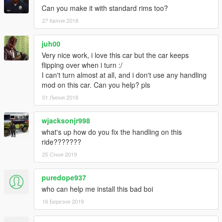
Can you make it with standard rims too?
27 Квітня 2018
juh00
Very nice work, i love this car but the car keeps
flipping over when i turn :/
I can't turn almost at all, and i don't use any handling
mod on this car. Can you help? pls
01 Липня 2018
wjacksonjr998
what's up how do you fix the handling on this
ride???????
25 Січня 2019
puredope937
who can help me install this bad boi
16 Березня 2019