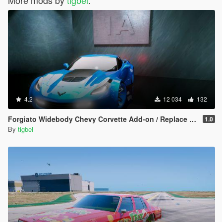
4.2
12 034
132
Forgiato Widebody Chevy Corvette Add-on / Replace ( Unlocked )
1.0
By
tigbel