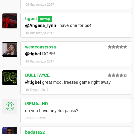
08 Листопада 2017
tigbel
Автор
@Angiela_lynn
i have one for ps4
10 Листопада 2017
westcoastsosa
@tigbel
DOPE!
14 Листопада 2017
BULLFAYCE
@tigbel
great mod. freezes game right away.
19 Грудня 2017
iSEMAJ HD
do you have any rim packs?
22 Квітня 2018
badass22