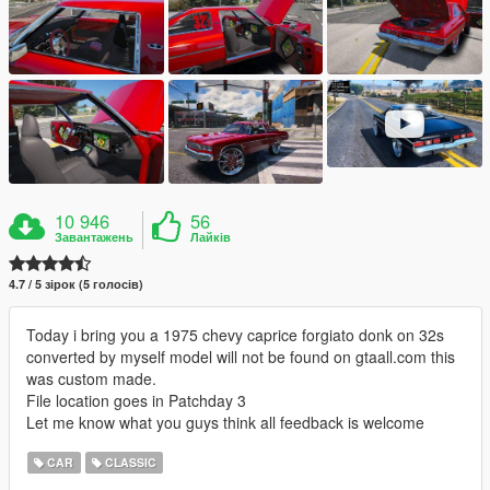
10 946
56
Завантажень
Лайків
4.7 / 5 зірок (5 голосів)
Today i bring you a 1975 chevy caprice forgiato donk on 32s
converted by myself model will not be found on gtaall.com this
was custom made.
File location goes in Patchday 3
Let me know what you guys think all feedback is welcome
CAR
CLASSIC