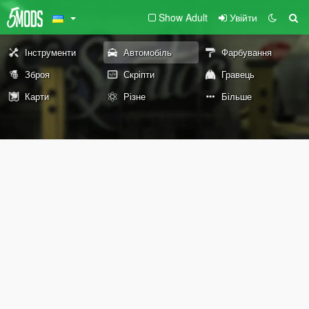
Show Adult
Увійти
Інструменти
Автомобіль
Фарбування
Зброя
Скріпти
Гравець
Карти
Різне
Більше