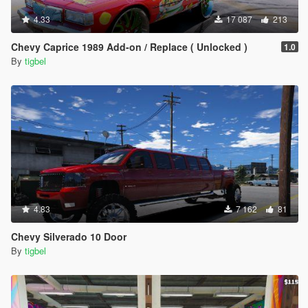
4.33
17 087
213
Chevy Caprice 1989 Add-on / Replace ( Unlocked )
1.0
By
tigbel
4.83
7 162
81
Chevy Silverado 10 Door
By
tigbel