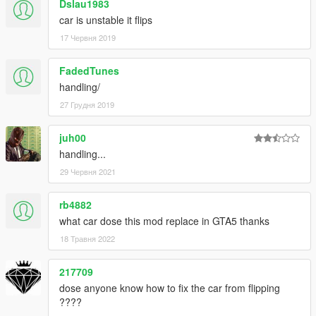
Dslau1983
car is unstable it flips
17 Червня 2019
FadedTunes
handling/
27 Грудня 2019
juh00
handling...
29 Червня 2021
rb4882
what car dose this mod replace in GTA5 thanks
18 Травня 2022
217709
dose anyone know how to fix the car from flipping
????