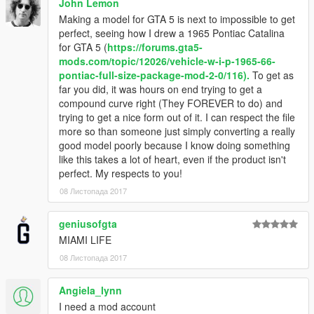
John Lemon
Making a model for GTA 5 is next to impossible to get
perfect, seeing how I drew a 1965 Pontiac Catalina
for GTA 5 (
https://forums.gta5-
mods.com/topic/12026/vehicle-w-i-p-1965-66-
pontiac-full-size-package-mod-2-0/116).
To get as
far you did, it was hours on end trying to get a
compound curve right (They FOREVER to do) and
trying to get a nice form out of it. I can respect the file
more so than someone just simply converting a really
good model poorly because I know doing something
like this takes a lot of heart, even if the product isn't
perfect. My respects to you!
08 Листопада 2017
geniusofgta
MIAMI LIFE
08 Листопада 2017
Angiela_lynn
I need a mod account