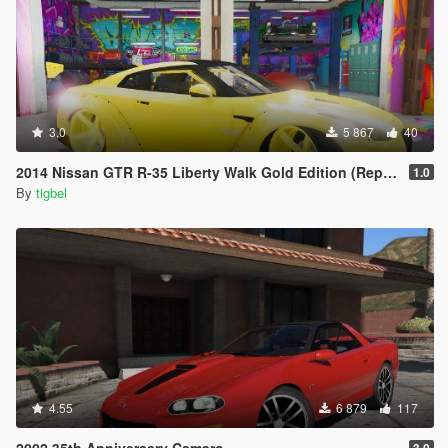
3.0
5 867
40
2014 Nissan GTR R-35 Liberty Walk Gold Edition (Replace)
1.0
By
tigbel
4.55
6 879
117
2002 35th Anniversary Camaro
3.0