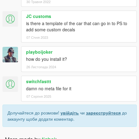
30 Травня 2022
JC customs
is there a template of the car that can go in to PS to
add some custom decals
07 Січня 2023
playboijoker
how do you install it?
26 Листопада 2024
switchfasttt
damn no meta file for it
07 Серпня 2025
Долучайтеся до розмови!
увійдіть
чи
зареєструйтеся
до
аккаунту щоби додати коментар.
More mods by
tigbel
: