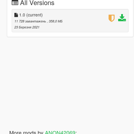
All Versions
1.0
(current)
11 728 завантажень
, 358,0 МБ
23 Березня 2021
More mods by
ANON42069
: