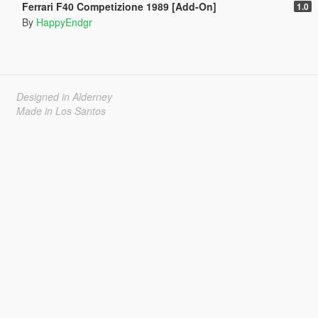
Ferrari F40 Competizione 1989 [Add-On]
1.0
By
HappyEndgr
Designed in Alderney
Made in Los Santos