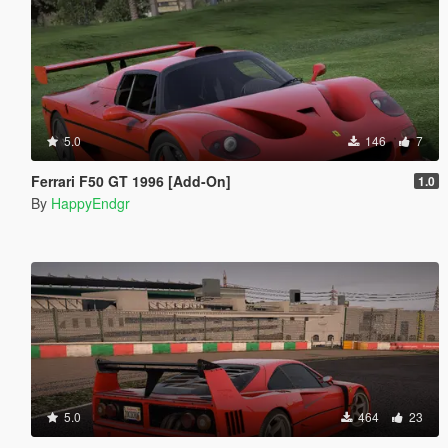
5.0
146
7
Ferrari F50 GT 1996 [Add-On]
1.0
By
HappyEndgr
5.0
464
23