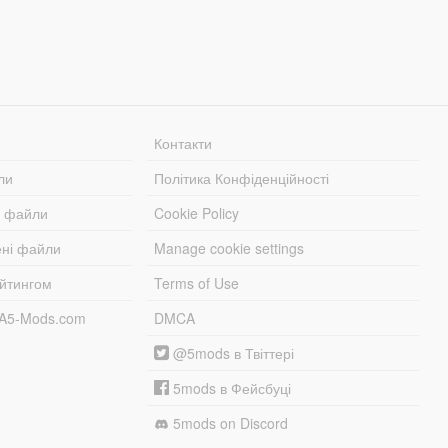
Контакти
ли
Політика Конфіденційності
і файли
Cookie Policy
ені файли
Manage cookie settings
ейтингом
Terms of Use
TA5-Mods.com
DMCA
@5mods в Твіттері
5mods в Фейсбуці
5mods on Discord