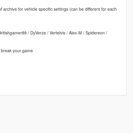
archive for vehicle specific settings (can be different for each
itishgamer88 / DyVerze / Vertelvis / Alex-M / Spidereon /
ou break your game