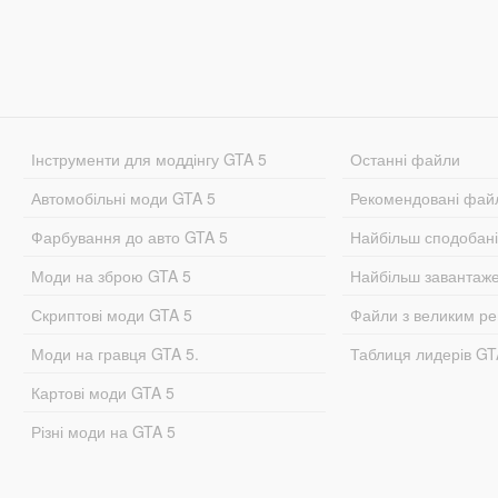
Інструменти для моддінгу GTA 5
Останні файли
Автомобільні моди GTA 5
Рекомендовані фай
Фарбування до авто GTA 5
Найбільш сподобан
Моди на зброю GTA 5
Найбільш завантаж
Скриптові моди GTA 5
Файли з великим р
Моди на гравця GTA 5.
Таблиця лидерів G
Картові моди GTA 5
Різні моди на GTA 5