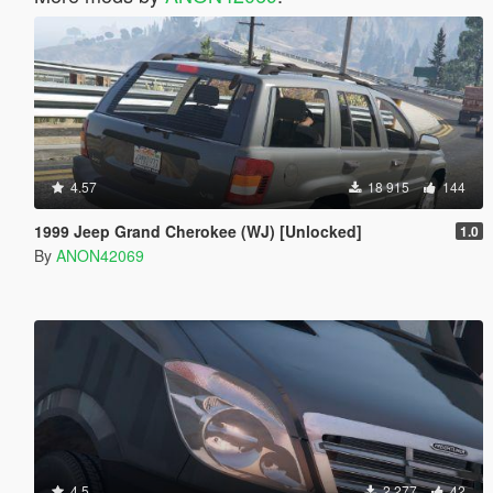
4.57
18 915
144
1999 Jeep Grand Cherokee (WJ) [Unlocked]
1.0
By
ANON42069
4.5
2 277
42