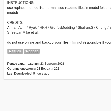
INSTRUCTIONS:
use replace method like normal, see readme files in model folder of 
model)
CREDITS:
ArmaniAdnr / Ryuk / HRH / GloriusModding / Shairan.S / Chong / Br
Streetcar Mike et al.
do not use online and backup your files - i'm not responsible if y
TRUCK
DODGE
23 Березня 2021
Перше завантаження:
28 Березня 2021
Останнє оновлення
5 hours ago
Last Downloaded: