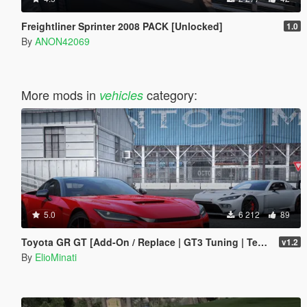
Freightliner Sprinter 2008 PACK [Unlocked]
1.0
By
ANON42069
More mods in
category:
vehicles
5.0
6 212
89
Toyota GR GT [Add-On / Replace | GT3 Tuning | Template | LODS]
v1.2
By
ElioMinati