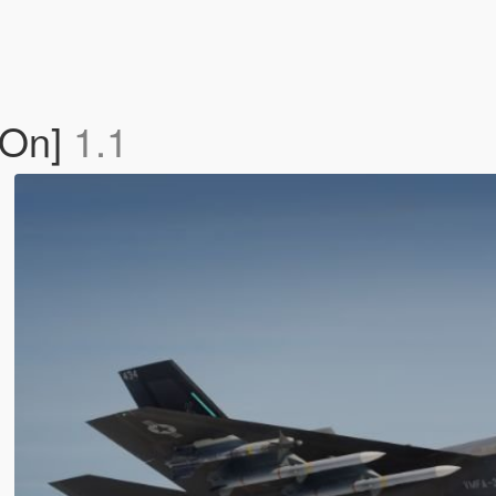
-On]
1.1