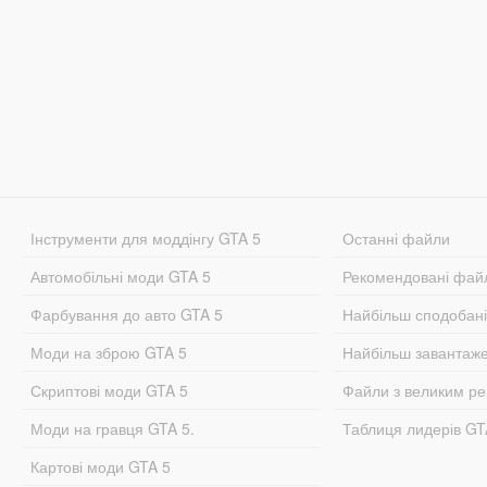
Інструменти для моддінгу GTA 5
Останні файли
Автомобільні моди GTA 5
Рекомендовані фай
Фарбування до авто GTA 5
Найбільш сподобан
Моди на зброю GTA 5
Найбільш завантаж
Скриптові моди GTA 5
Файли з великим р
Моди на гравця GTA 5.
Таблиця лидерів G
Картові моди GTA 5