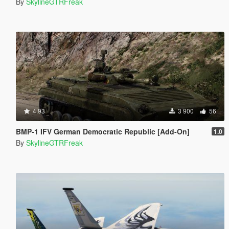
By
SkylineGTRFreak
4.93
3 900
56
BMP-1 IFV German Democratic Republic [Add-On]
1.0
By
SkylineGTRFreak