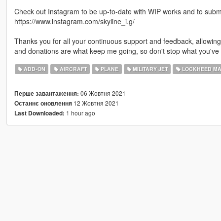
Check out Instagram to be up-to-date with WIP works and to submit 
https://www.instagram.com/skyline_i.g/
Thanks you for all your continuous support and feedback, allowi
and donations are what keep me going, so don't stop what you've 
ADD-ON
AIRCRAFT
PLANE
MILITARY JET
LOCKHEED MA
06 Жовтня 2021
Перше завантаження:
12 Жовтня 2021
Останнє оновлення
1 hour ago
Last Downloaded: