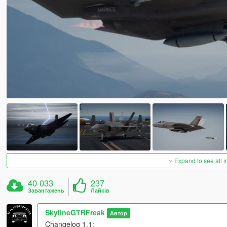
Expand to see all 
40 033
237
Завантажень
Лайків
SkylineGTRFreak
Автор
Changelog 1.1: