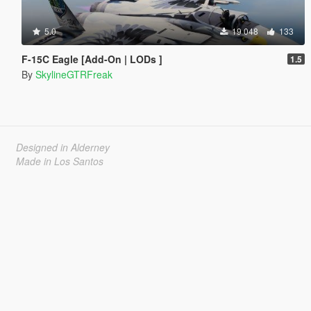
5.0
19 048
133
F-15C Eagle [Add-On | LODs ]
1.5
By
SkylineGTRFreak
Designed in Alderney
Made in Los Santos