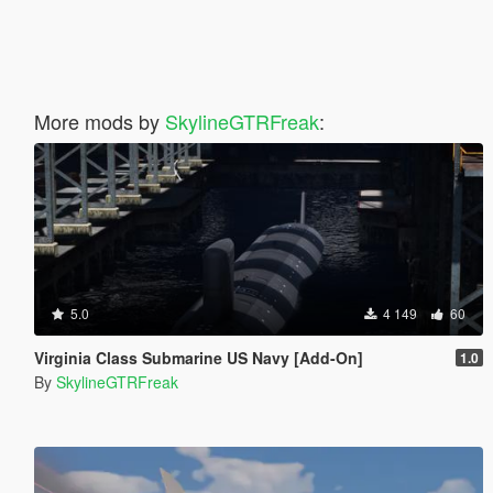
More mods by
SkylineGTRFreak
:
5.0
4 149
60
Virginia Class Submarine US Navy [Add-On]
1.0
By
SkylineGTRFreak