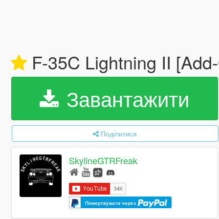
F-35C Lightning II [Add
Завантажити
Поділитися
SkylineGTRFreak
Пожертвувати через