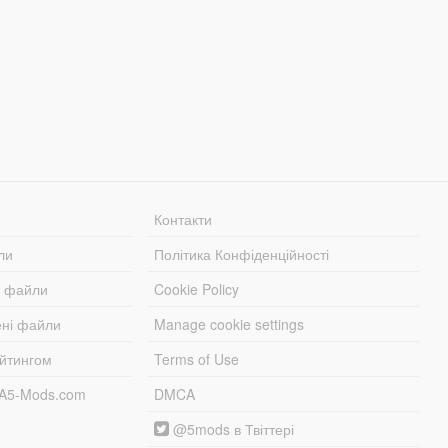
Контакти
ли
Політика Конфіденційності
і файли
Cookie Policy
ені файли
Manage cookie settings
ейтингом
Terms of Use
TA5-Mods.com
DMCA
@5mods в Твіттері