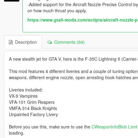
-Added support for the Aircraft Nozzle Precise Control 
on how much thrust you apply.
https://www.gta5-mods.com/scripts/aircraft-nozzle-p
Description
Comments (64)
A new stealth jet for GTA V, here is the F-35C Lightning II (Carrier
This mod features 4 different liveries and a couple of tuning optio
weapons, different engine nozzle, open arresting hook hatches an
Liveries included:
VX-9 Vampires
VFA-101 Grim Reapers
VMFA-314 Black Knights
Unpainted Factory Livery
Before you use this, make sure to use the
CWeaponInfoBlob Limit 
loading.