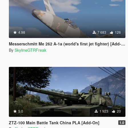
4.98
7 683
126
Messerschmitt Me 262 A-1a (world's first jet fighter) [Add-On]
By
SkylineGTRFreak
5.0
1 923
20
ZTZ-100 Main Battle Tank China PLA [Add-On]
1.0