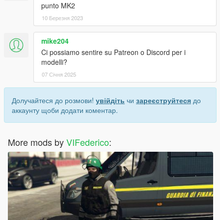
punto MK2
10 Березня 2023
mike204
Ci possiamo sentire su Patreon o Discord per i
modelli?
07 Січня 2025
Долучайтеся до розмови!
увійдіть
чи
зареєструйтеся
до
аккаунту щоби додати коментар.
More mods by
VIFederico
: