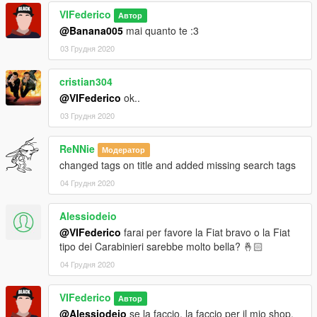
VIFederico
Replace files. It is recommended to create a mod folder
Автор
through the OpenIV program.
@Banana005
mai quanto te :3
03 Грудня 2020
For doubts or problems contact me, I will reply as soon as
possible.
cristian304
@VIFederico
ok..
03 Грудня 2020
ReNNie
Модератор
changed tags on title and added missing search tags
04 Грудня 2020
Alessiodeio
@VIFederico
farai per favore la Fiat bravo o la Fiat
tipo dei Carabinieri sarebbe molto bella? 🤞🏻
04 Грудня 2020
VIFederico
Автор
@Alessiodeio
se la faccio, la faccio per il mio shop.