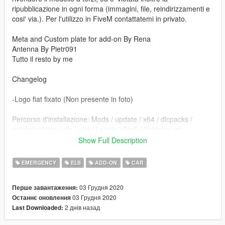
ripubblicazione in ogni forma (immagini, file, reindirizzamenti e
cosi' via.). Per l'utilizzo in FiveM contattatemi in privato.
Meta and Custom plate for add-on By Rena
Antenna By Pietr091
Tutto il resto by me
Changelog
-Logo fiat fixato (Non presente in foto)
Percorso d'installazione: Mods / update / x64 / dlcpacks /
patchday19ng / dlc / x64 / Levels / Gta5 / Vehicles.rpf
Show Full Description
Modello di base: https://gamemodding.com/en/gta-san-
andreas/cars/86250-fiat-fullback.html
EMERGENCY
ELS
ADD-ON
CAR
==================================================
03 Грудня 2020
Перше завантаження:
=========================
03 Грудня 2020
Останнє оновлення
2 днів назад
Last Downloaded:
Sostituire i file. e' consigliato creare una cartella mod tramite il
programma OpenIV.