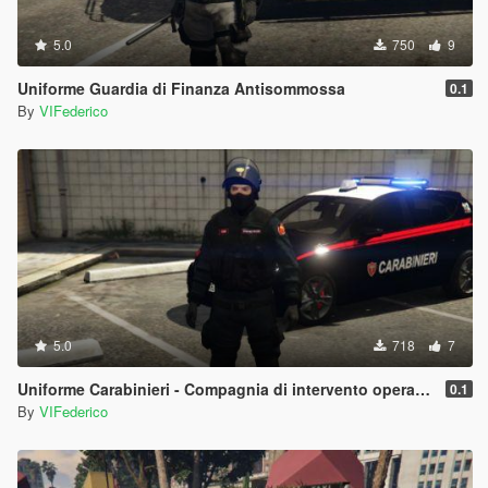
5.0
750
9
Uniforme Guardia di Finanza Antisommossa
0.1
By
VIFederico
5.0
718
7
Uniforme Carabinieri - Compagnia di intervento operativo | Antisommossa
0.1
By
VIFederico