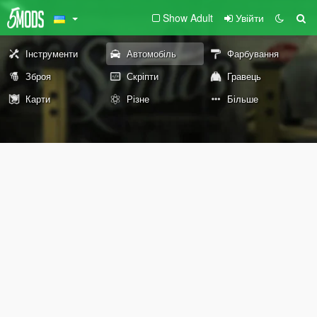
Show Adult
Увійти
Інструменти
Автомобіль
Фарбування
Зброя
Скріпти
Гравець
Карти
Різне
Більше