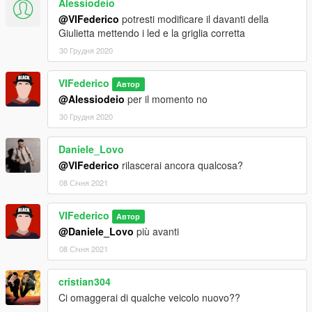
Alessiodeio
@VIFederico
potresti modificare il davanti della
Giulietta mettendo i led e la griglia corretta
30 Грудня 2020
VIFederico
Автор
@Alessiodeio
per il momento no
30 Грудня 2020
Daniele_Lovo
@VIFederico
rilascerai ancora qualcosa?
08 Січня 2021
VIFederico
Автор
@Daniele_Lovo
più avanti
08 Січня 2021
cristian304
Ci omaggerai di qualche veicolo nuovo??