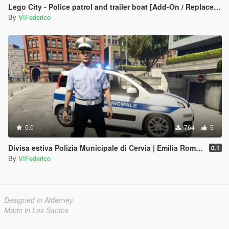
Lego City - Police patrol and trailer boat [Add-On / Replace | ELS]
By
VIFederico
5.0
764
5
Divisa estiva Polizia Municipale di Cervia | Emilia Romagna Reskin
0.1
By
VIFederico
Designed in Alderney
Made in Los Santos