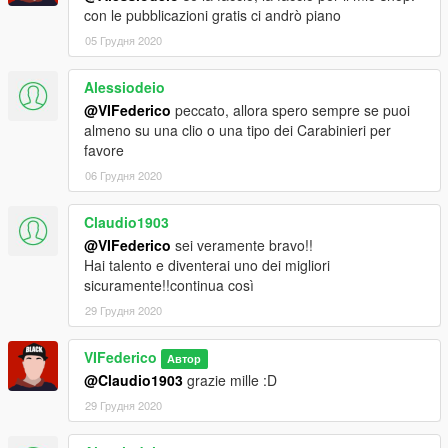
con le pubblicazioni gratis ci andrò piano
05 Грудня 2020
Alessiodeio
@VIFederico
peccato, allora spero sempre se puoi
almeno su una clio o una tipo dei Carabinieri per
favore
06 Грудня 2020
Claudio1903
@VIFederico
sei veramente bravo!!
Hai talento e diventerai uno dei migliori
sicuramente!!continua così
29 Грудня 2020
VIFederico
Автор
@Claudio1903
grazie mille :D
29 Грудня 2020