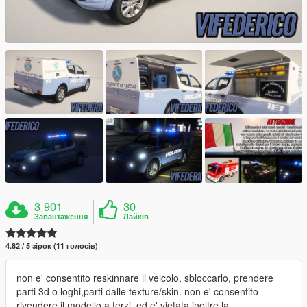
3 901
30
Завантаження
Лайків
4.82 / 5 зірок (11 голосів)
non e' consentito reskinnare il veicolo, sbloccarlo, prendere
parti 3d o loghi,parti dalle texture/skin. non e' consentito
rivendere il modello a terzi, ed e' vietata inoltre la