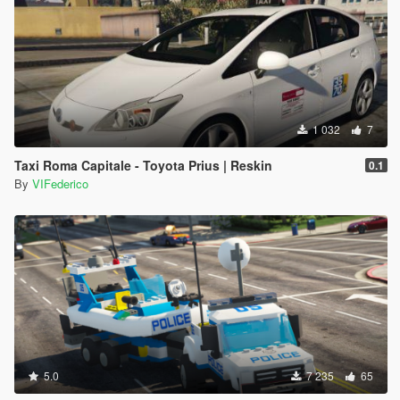
1 032
7
Taxi Roma Capitale - Toyota Prius | Reskin
0.1
By
VIFederico
5.0
7 235
65