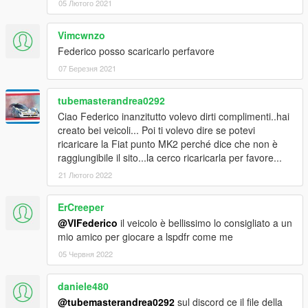
05 Лютого 2021
Vimcwnzo
Federico posso scaricarlo perfavore
07 Березня 2021
tubemasterandrea0292
Ciao Federico inanzitutto volevo dirti complimenti..hai
creato bei veicoli... Poi ti volevo dire se potevi
ricaricare la Fiat punto MK2 perché dice che non è
raggiungibile il sito...la cerco ricaricarla per favore...
21 Лютого 2022
ErCreeper
@VIFederico
il veicolo è bellissimo lo consigliato a un
mio amico per giocare a lspdfr come me
05 Червня 2022
daniele480
@tubemasterandrea0292
sul discord ce il file della