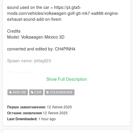
sound used on the car = https://pt.gta5-
mods.com/vehicles/volkswagen-golf-gti-mk7-ea888-engine-
exhaust-sound-add-on-fivem
Credits
Model: Volkswagen México 3D
converted and edited by: CH4PINH4
Spawn name: jettagli23
Characteristics:
- rear view [VehFuncsV]
Show Full Description
- functional sunroof by pressing the H key
- Functional speedometer
ADD-ON
CAR
VOLKSWAGEN
- HQ texture
- Good mirror reflections
12 Липня 2025
Перше завантаження:
- collision deformation
12 Липня 2025
Останнє оновлення
- Complete the car - Chassis
1 hour ago
Last Downloaded:
- extra plates 1 and 2
- functional glasses