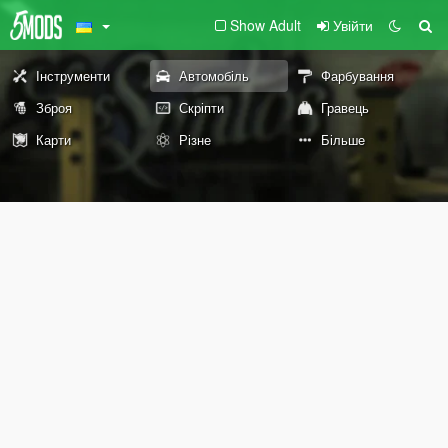
Show Adult
Увійти
Інструменти
Автомобіль
Фарбування
Зброя
Скріпти
Гравець
Карти
Різне
Більше