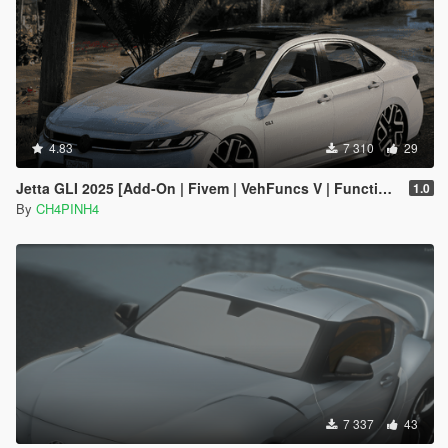
4.83
7 310
29
Jetta GLI 2025 [Add-On | Fivem | VehFuncs V | Functional Sunroof]
1.0
By
CH4PINH4
7 337
43