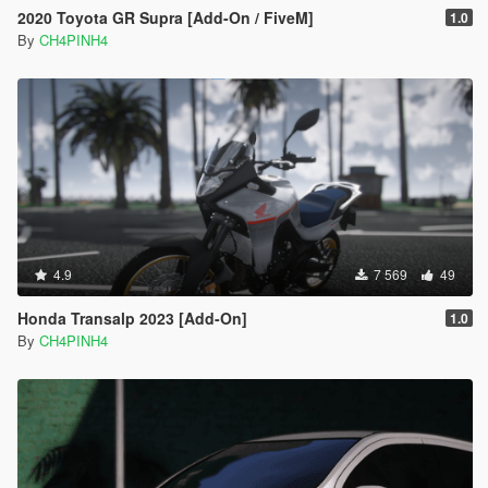
2020 Toyota GR Supra [Add-On / FiveM]
1.0
By
CH4PINH4
4.9
7 569
49
Honda Transalp 2023 [Add-On]
1.0
By
CH4PINH4