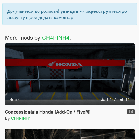
Долучайтеся до розмови!
увійдіть
чи
зареєструйтеся
до
аккаунту щоби додати коментар.
More mods by
CH4PINH4
:
5.0
1 447
14
Concessionária Honda [Add-On / FiveM]
1.0
By
CH4PINH4