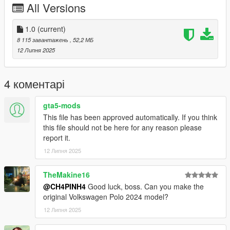
All Versions
- To ride a car fivem
Copy jettagli23 in your resource folder
1.0
(current)
8 115 завантажень
, 52,2 МБ
Add jettagli23 in serve.CFG
12 Липня 2025
- To ride a car offline
4 коментарі
Installation instructions:
Copy “jettagli23” in addon folder to “GTAV – mods – update –
gta5-mods
x64 – dlcpacks
This file has been approved automatically. If you think
update > update.rpf > common > date > dlclist
this file should not be here for any reason please
put this: dlcpacks: - jettagli23-
report it.
12 Липня 2025
TheMakine16
@CH4PINH4
Good luck, boss. Can you make the
original Volkswagen Polo 2024 model?
12 Липня 2025