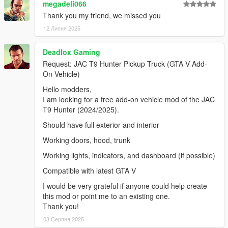
megadeli066
Thank you my friend, we missed you
12 Липня 2025
Deadlox Gaming
Request: JAC T9 Hunter Pickup Truck (GTA V Add-
On Vehicle)
Hello modders,
I am looking for a free add-on vehicle mod of the JAC
T9 Hunter (2024/2025).
Should have full exterior and interior
Working doors, hood, trunk
Working lights, indicators, and dashboard (if possible)
Compatible with latest GTA V
I would be very grateful if anyone could help create
this mod or point me to an existing one.
Thank you!
03 Серпня 2025