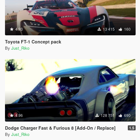
4.93
13 415
160
Toyota FT-1 Concept pack
By
Just_Riko
4.96
128 751
690
Dodge Charger Fast & Furious 8 [Add-On / Replace]
1.5
By
Just_Riko