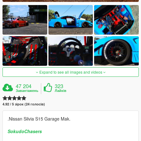
Expand to see all images and videos
47 204
323
Завантажень
Лайків
4.92 / 5 зірок (24 голосів)
.Nissan Silvia S15 Garage Mak.
SokudoChasers