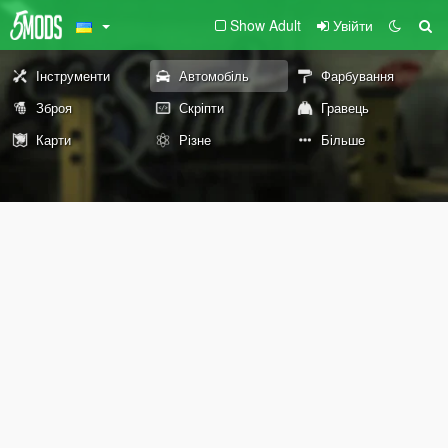
Show Adult
Увійти
Інструменти
Автомобіль
Фарбування
Зброя
Скріпти
Гравець
Карти
Різне
Більше