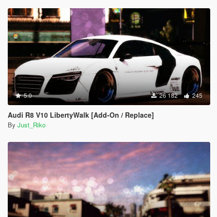
5.0
26 182
245
Audi R8 V10 LibertyWalk [Add-On / Replace]
By
Just_Riko