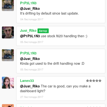
P1P3L1N3
dlcpacks:\s15mak\
@Just_Riko
It's drifting by default since last update.
Save it and replace.
04 Листопада 2017
Spawn name . s15mak
Just_Riko
Автор
@P1P3L1N3
use stock f620 handling then :)
SPECIAL THANKS.
05 Листопада 2017
-Kimeurope - gta5-mods.com/users/KimEurope
-Sokudo Chasers Modding Team - gta5-
P1P3L1N3
mods.com/users/SokudoChasers -
@Just_Riko
facebook.com/SokudoChasers
Kinda got used to the drift handling now :D
-Zeiko Gaming - instagram.com/zeiko_gaming/
05 Листопада 2017
-TGIJ - gta5-mods.com/users/TGIJ
-NewEra - gta5-mods.com/users/NewEra
-GTAFan0802 -
Lanev33
-Alex -
@Just_Riko
The car is good, can you make a
dashboard light?
E N J H O Y . . . .
27 Листопада 2017