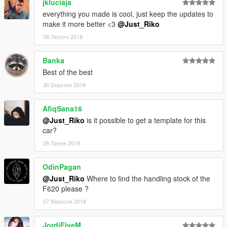
jkluciaja
everything you made is cool, just keep the updates to
make it more better <3
@Just_Riko
08 Лютого 2018
Banka
Best of the best
30 Березня 2018
AfiqSana16
@Just_Riko
is it possible to get a template for this
car?
28 Липня 2018
OdinPagan
@Just_Riko
Where to find the handling stock of the
F620 please ?
07 Вересня 2018
JordiFiveM