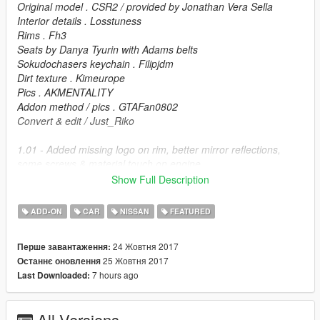
Original model . CSR2 / provided by Jonathan Vera Sella
Interior details . Losstuness
Rims . Fh3
Seats by Danya Tyurin with Adams belts
Sokudochasers keychain . Filipjdm
Dirt texture . Kimeurope
Pics . AKMENTALITY
Addon method / pics . GTAFan0802
Convert & edit / Just_Riko
1.01 - Added missing logo on rim, better mirror reflections,
some screws & material touch on engine.
Show Full Description
FEATURES.
ADD-ON
CAR
NISSAN
FEATURED
.High detailed model
.Hands on steering
24 Жовтня 2017
Перше завантаження:
.Working dials
25 Жовтня 2017
Останнє оновлення
.Breakable windows
7 hours ago
Last Downloaded:
.Dirt mapp
.Animated airfreshener
.Animated exhaust
All Versions