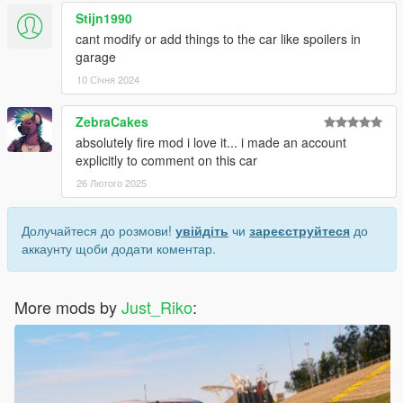
Stijn1990
cant modify or add things to the car like spoilers in
garage
10 Січня 2024
ZebraCakes
absolutely fire mod i love it... i made an account
explicitly to comment on this car
26 Лютого 2025
Долучайтеся до розмови!
увійдіть
чи
зареєструйтеся
до
аккаунту щоби додати коментар.
More mods by
Just_Riko
: