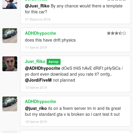
@Just_Riko
By any chance would there a template
for this car?
07 Вересня 2018
ADHDhypocrite
does this have drift physics
11 Квітня 2019
Just_Riko
Автор
@ADHDhypocrite
dOeS tHiS hAvE dRiFt pHySiCs /
yo dont even download and you rate it? omfg..
@JordiFiveM
not planned
13 Квітня 2019
ADHDhypocrite
@just_riko
its on a fivem server im in and its great
but my standard gta v is broken so i cant test it out
18 Квітня 2019