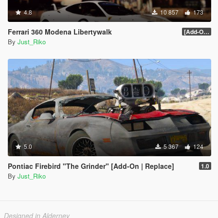
4.8
10 857
173
Ferrari 360 Modena Libertywalk
[Add-On / Replace]
By
Just_Riko
5.0
5 367
124
Pontiac Firebird "The Grinder" [Add-On | Replace]
1.0
By
Just_Riko
Designed in Alderney