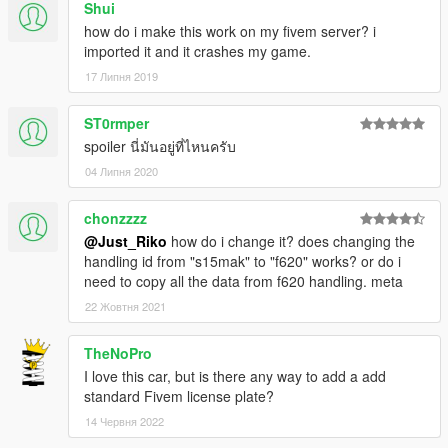
Shui
how do i make this work on my fivem server? i
imported it and it crashes my game.
17 Липня 2019
ST0rmper
spoiler นี่มันอยู่ที่ไหนครับ
04 Липня 2020
chonzzzz
@Just_Riko
how do i change it? does changing the
handling id from "s15mak" to "f620" works? or do i
need to copy all the data from f620 handling. meta
22 Жовтня 2021
TheNoPro
I love this car, but is there any way to add a add
standard Fivem license plate?
14 Червня 2022