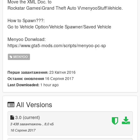
Move the XML Doc. to
Rockstar Games\Grand Theft Auto V\menyooStuff\Vehicle.
How to Spawn???:
Go to Vehicle Option/Vehicle Spawner/Saved Vehicle
Menyoo Donwload:
https://www.gta5-mods.com/scripts/menyoo-pc-sp
MENYOO
23 Квітня 2016
Перше завантаження:
16 Серпня 2017
Останнє оновлення
1 hour ago
Last Downloaded:
All Versions
3.0
(current)
3 438 завантажень
, 8,0 кБ
16 Серпня 2017