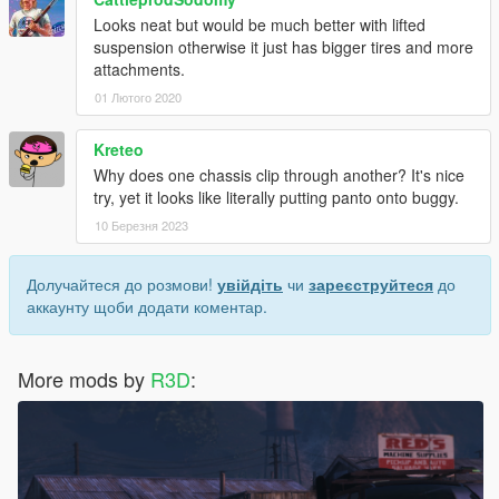
Looks neat but would be much better with lifted
suspension otherwise it just has bigger tires and more
attachments.
01 Лютого 2020
Kreteo
Why does one chassis clip through another? It's nice
try, yet it looks like literally putting panto onto buggy.
10 Березня 2023
Долучайтеся до розмови!
увійдіть
чи
зареєструйтеся
до
аккаунту щоби додати коментар.
More mods by
R3D
: