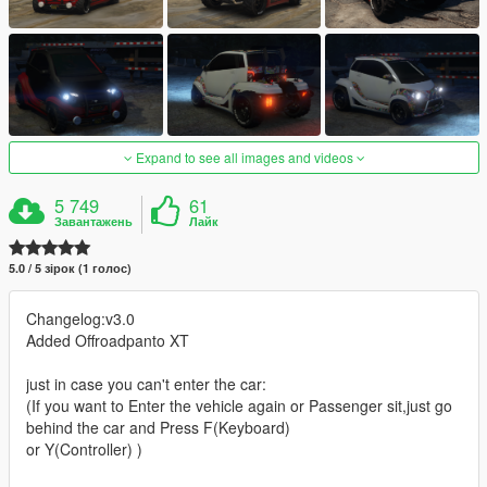
Expand to see all images and videos
5 749
61
Завантажень
Лайк
5.0 / 5 зірок (1 голос)
Changelog:v3.0
Added Offroadpanto XT
just in case you can't enter the car:
(If you want to Enter the vehicle again or Passenger sit,just go
behind the car and Press F(Keyboard)
or Y(Controller) )