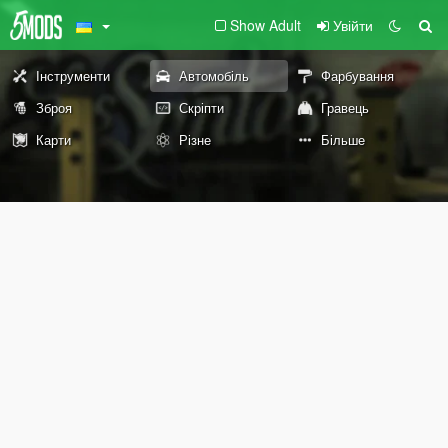
Show Adult
Увійти
Інструменти
Автомобіль
Фарбування
Зброя
Скріпти
Гравець
Карти
Різне
Більше