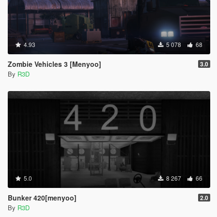
4.93
5 078
68
Zombie Vehicles 3 [Menyoo]
3.0
By
R3D
5.0
8 267
66
Bunker 420[menyoo]
2.0
By
R3D