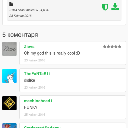
2 314 завантажень
, 4,0 кБ
23 Квітня 2016
5 коментаря
Zievs
Oh my god this is really cool :D
23 Квітня 2016
TheFaNTaS11
dislike
23 Квітня 2016
machinehead1
FUNKY!
25 Квітня 2016
CattleprodSodomy