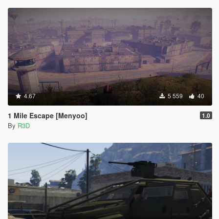
4.67
5 559
40
1 Mile Escape [Menyoo]
1.0
By
R3D