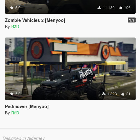
5.0
11 139
106
Zombie Vehicles 2 [Menyoo]
1.1
By
R3D
5.0
1 323
21
Pedmower [Menyoo]
By
R3D
Designed in Alderney