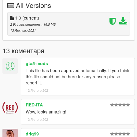
All Versions
1.0
(current)
2 914 завантажень
, 16,5 МБ
12 Лютого 2021
13 коментаря
gta5-mods
This file has been approved automatically. If you think
this file should not be here for any reason please
report it.
12 Лютого 2021
RED-ITA
Wow, looks amazing!
12 Лютого 2021
drlq99