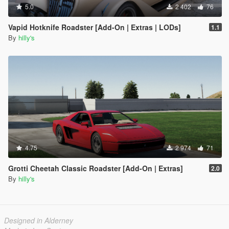
5.0
2 402
76
Vapid Hotknife Roadster [Add-On | Extras | LODs]
1.1
By
hilly's
4.75
2 974
71
Grotti Cheetah Classic Roadster [Add-On | Extras]
2.0
By
hilly's
Designed in Alderney