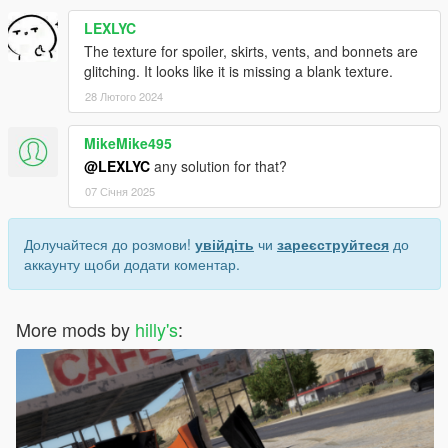
LEXLYC
The texture for spoiler, skirts, vents, and bonnets are
glitching. It looks like it is missing a blank texture.
28 Лютого 2024
MikeMike495
@LEXLYC
any solution for that?
07 Січня 2025
Долучайтеся до розмови!
увійдіть
чи
зареєструйтеся
до
аккаунту щоби додати коментар.
More mods by
hilly's
: