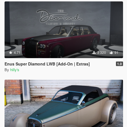
4.71
3 320
91
Enus Super Diamond LWB [Add-On | Extras]
1.0
By
hilly's