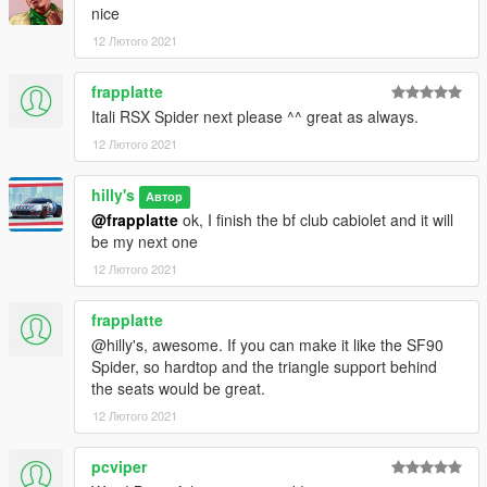
nice
12 Лютого 2021
frapplatte
Itali RSX Spider next please ^^ great as always.
12 Лютого 2021
hilly's
Автор
@frapplatte
ok, I finish the bf club cabiolet and it will
be my next one
12 Лютого 2021
frapplatte
@hilly's, awesome. If you can make it like the SF90
Spider, so hardtop and the triangle support behind
the seats would be great.
12 Лютого 2021
pcviper