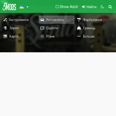
Show Adult
Увійти
Інструменти
Автомобіль
Фарбування
Зброя
Скріпти
Гравець
Карти
Різне
Більше