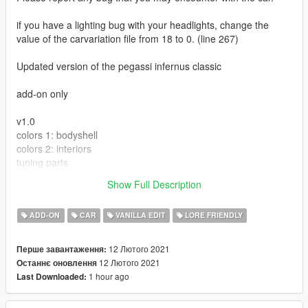
if you have a lighting bug with your headlights, change the
value of the carvariation file from 18 to 0. (line 267)
Updated version of the pegassi infernus classic
add-on only
v1.0
colors 1: bodyshell
colors 2: interiors
tuning parts
3 extras
Show Full Description
LODs (L0 L1 L2 L3)
ADD-ON
CAR
VANILLA EDIT
LORE FRIENDLY
12 Лютого 2021
Перше завантаження:
12 Лютого 2021
Останнє оновлення
1 hour ago
Last Downloaded: