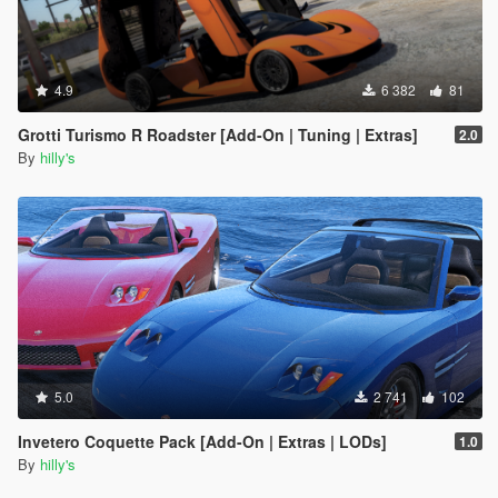
4.9
6 382
81
Grotti Turismo R Roadster [Add-On | Tuning | Extras]
2.0
By
hilly's
5.0
2 741
102
Invetero Coquette Pack [Add-On | Extras | LODs]
1.0
By
hilly's