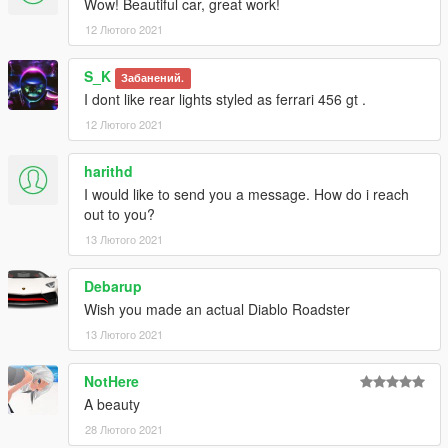
Wow! Beautiful car, great work!
12 Лютого 2021
S_K
Забанений.
I dont like rear lights styled as ferrari 456 gt .
12 Лютого 2021
harithd
I would like to send you a message. How do i reach
out to you?
13 Лютого 2021
Debarup
Wish you made an actual Diablo Roadster
13 Лютого 2021
NotHere
A beauty
28 Лютого 2021