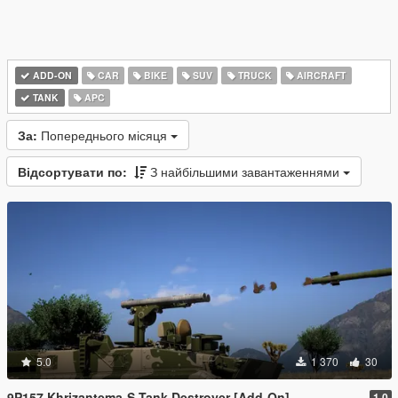
ADD-ON
CAR
BIKE
SUV
TRUCK
AIRCRAFT
TANK
APC
За:
Попереднього місяця
Відсортувати по:
З найбільшими завантаженнями
5.0
1 370
30
9P157 Khrizantema-S Tank Destroyer [Add-On]
1.0