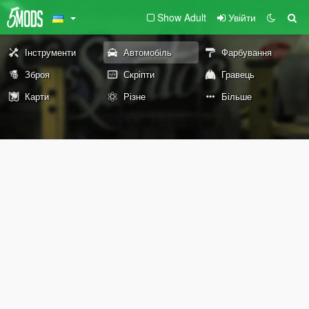
Show Adult
Увійти
Інструменти
Автомобіль
Фарбування
Зброя
Скріпти
Гравець
Карти
Різне
Більше