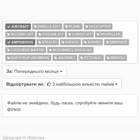
AIRCRAFT
VANILLA EDIT
PLANE
HELICOPTER
MILITARY JET
CIVILIAN JET
CARGO JET
PROPELLER
AMPHIBIOUS
STEALTH
AIRBUS
BOEING
EMBRAER
LOCKHEED MARTIN
MCDONNELL DOUGLAS
NORTHROP GRUMMAN
SIKORSKY
FICTIONAL
MENYOO
За:
Попереднього місяця
Відсортувати по:
З найбільшою кількістю лайків
Файлів не знайдено, будь ласка, спробуйте змінити ваш
фільтр
Designed in Alderney