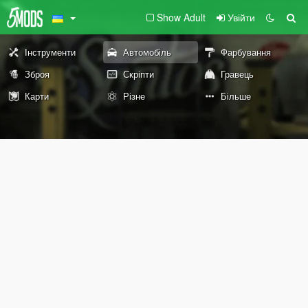
Show Adult
Увійти
Інструменти
Автомобіль
Фарбування
Зброя
Скріпти
Гравець
Карти
Різне
Більше